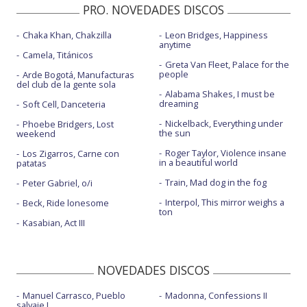
PRO. NOVEDADES DISCOS
Chaka Khan, Chakzilla
Leon Bridges, Happiness
anytime
Camela, Titánicos
Greta Van Fleet, Palace for the
people
Arde Bogotá, Manufacturas
del club de la gente sola
Alabama Shakes, I must be
dreaming
Soft Cell, Danceteria
Nickelback, Everything under
Phoebe Bridgers, Lost
the sun
weekend
Roger Taylor, Violence insane
Los Zigarros, Carne con
in a beautiful world
patatas
Train, Mad dog in the fog
Peter Gabriel, o/i
Interpol, This mirror weighs a
Beck, Ride lonesome
ton
Kasabian, Act III
NOVEDADES DISCOS
Manuel Carrasco, Pueblo
Madonna, Confessions II
salvaje I