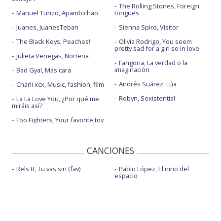
The Rolling Stones, Foreign
Manuel Turizo, Apambichao
tongues
Juanes, JuanesTeban
Sienna Spiro, Visitor
The Black Keys, Peaches!
Olivia Rodrigo, You seem
pretty sad for a girl so in love
Julieta Venegas, Norteña
Fangoria, La verdad o la
imaginación
Bad Gyal, Más cara
Andrés Suárez, Lúa
Charli xcx, Music, fashion, film
Robyn, Sexistential
La La Love You, ¿Por qué me
miráis así?
Foo Fighters, Your favorite toy
CANCIONES
Rels B, Tu vas sin (fav)
Pablo López, El niño del
espacio