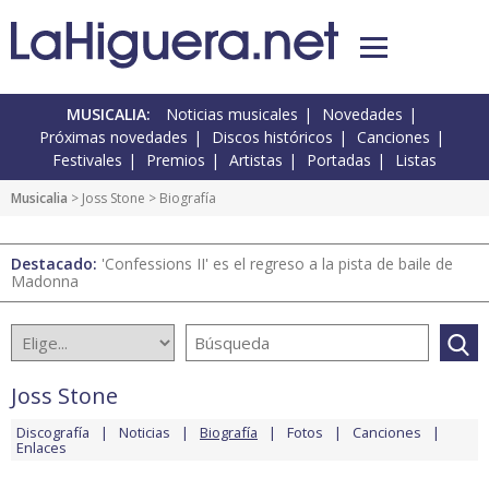
MUSICALIA:
Noticias musicales
Novedades
Próximas novedades
Discos históricos
Canciones
Festivales
Premios
Artistas
Portadas
Listas
Musicalia
>
Joss Stone
> Biografía
Destacado:
'Confessions II' es el regreso a la pista de baile de
Madonna
Joss Stone
Discografía
Noticias
Biografía
Fotos
Canciones
Enlaces