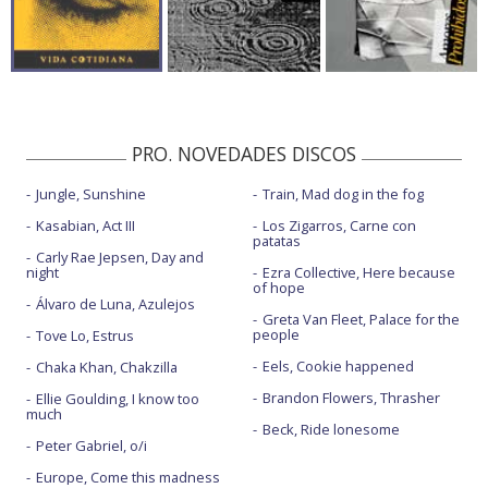
PRO. NOVEDADES DISCOS
Jungle, Sunshine
Train, Mad dog in the fog
Kasabian, Act III
Los Zigarros, Carne con
patatas
Carly Rae Jepsen, Day and
night
Ezra Collective, Here because
of hope
Álvaro de Luna, Azulejos
Greta Van Fleet, Palace for the
people
Tove Lo, Estrus
Eels, Cookie happened
Chaka Khan, Chakzilla
Brandon Flowers, Thrasher
Ellie Goulding, I know too
much
Beck, Ride lonesome
Peter Gabriel, o/i
Europe, Come this madness