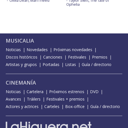
Olivia Dean, Man I need
Taylor Swift, The fate of
Ophelia
MUSICALIA
Noticias
Novedades
Próximas novedades
Discos históricos
Canciones
Festivales
Premios
Artistas y grupos
Portadas
Listas
Guía / directorio
CINEMANÍA
Noticias
Cartelera
Próximos estrenos
DVD
Avances
Tráilers
Festivales + premios
Actores y actrices
Carteles
Box-office
Guía / directorio