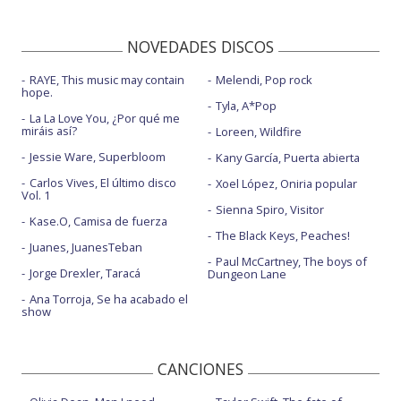
NOVEDADES DISCOS
RAYE, This music may contain
Melendi, Pop rock
hope.
Tyla, A*Pop
La La Love You, ¿Por qué me
miráis así?
Loreen, Wildfire
Jessie Ware, Superbloom
Kany García, Puerta abierta
Carlos Vives, El último disco
Xoel López, Oniria popular
Vol. 1
Sienna Spiro, Visitor
Kase.O, Camisa de fuerza
The Black Keys, Peaches!
Juanes, JuanesTeban
Paul McCartney, The boys of
Jorge Drexler, Taracá
Dungeon Lane
Ana Torroja, Se ha acabado el
show
CANCIONES