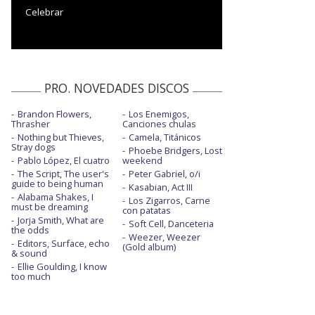
Celebrar
PRO. NOVEDADES DISCOS
Brandon Flowers,
Los Enemigos,
Thrasher
Canciones chulas
Nothing but Thieves,
Camela, Titánicos
Stray dogs
Phoebe Bridgers, Lost
Pablo López, El cuatro
weekend
The Script, The user's
Peter Gabriel, o/i
guide to being human
Kasabian, Act III
Alabama Shakes, I
Los Zigarros, Carne
must be dreaming
con patatas
Jorja Smith, What are
Soft Cell, Danceteria
the odds
Weezer, Weezer
Editors, Surface, echo
(Gold album)
& sound
Ellie Goulding, I know
too much