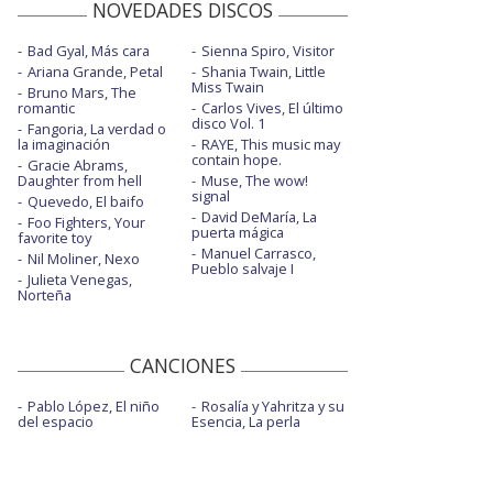
NOVEDADES DISCOS
Bad Gyal, Más cara
Sienna Spiro, Visitor
Ariana Grande, Petal
Shania Twain, Little
Miss Twain
Bruno Mars, The
romantic
Carlos Vives, El último
disco Vol. 1
Fangoria, La verdad o
la imaginación
RAYE, This music may
contain hope.
Gracie Abrams,
Daughter from hell
Muse, The wow!
signal
Quevedo, El baifo
David DeMaría, La
Foo Fighters, Your
puerta mágica
favorite toy
Manuel Carrasco,
Nil Moliner, Nexo
Pueblo salvaje I
Julieta Venegas,
Norteña
CANCIONES
Pablo López, El niño
Rosalía y Yahritza y su
del espacio
Esencia, La perla