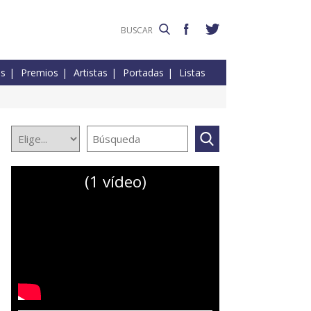
es
Premios
Artistas
Portadas
Listas
(1 vídeo)