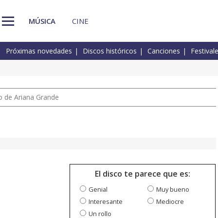
MÚSICA
CINE
Próximas novedades
Discos históricos
Canciones
Festival
io de Ariana Grande
El disco te parece que es:
Genial
Muy bueno
Interesante
Mediocre
Un rollo