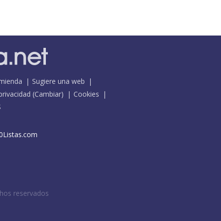
mienda
Sugiere una web
 privacidad
(
Cambiar
)
Cookies
S
0Listas.com
chos reservados