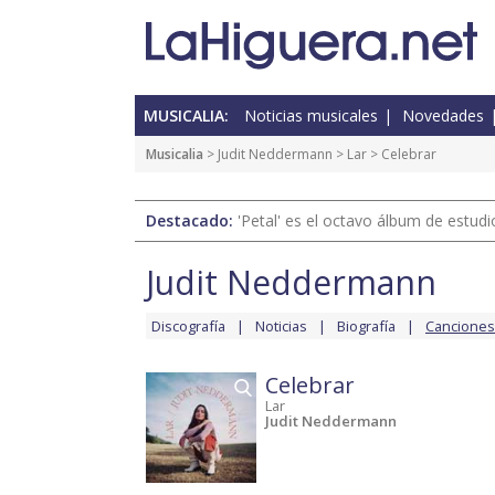
MUSICALIA:
Noticias musicales
Novedades
Musicalia
>
Judit Neddermann
>
Lar
> Celebrar
Destacado:
'Petal' es el octavo álbum de estud
Judit Neddermann
Discografía
Noticias
Biografía
Canciones
Celebrar
Lar
Judit Neddermann