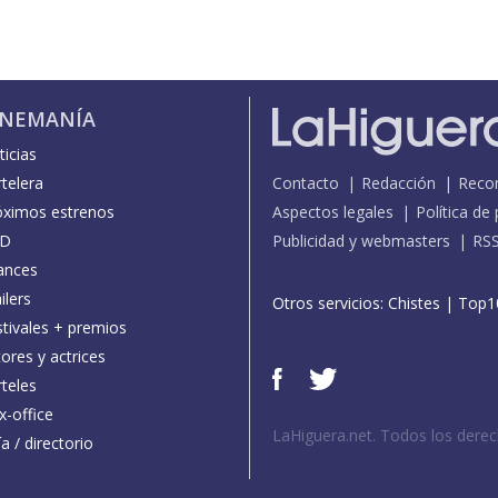
INEMANÍA
icias
telera
Contacto
Redacción
Reco
óximos estrenos
Aspectos legales
Política de
D
Publicidad y webmasters
RS
ances
ilers
Otros servicios:
Chistes
|
Top1
stivales + premios
ores y actrices
teles
x-office
LaHiguera.net. Todos los dere
a / directorio