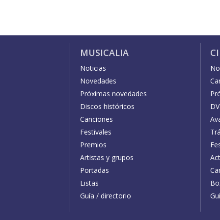
MUSICALIA
C
Noticias
Not
Novedades
Car
Próximas novedades
Pr
Discos históricos
DV
Canciones
Av
Festivales
Trá
Premios
Fe
Artistas y grupos
Act
Portadas
Car
Listas
Bo
Guía / directorio
Guí