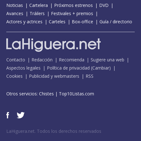
Noticias
Cartelera
Próximos estrenos
DVD
Avances
Tráilers
Festivales + premios
Actores y actrices
Carteles
Box-office
Guía / directorio
Contacto
Redacción
Recomienda
Sugiere una web
Aspectos legales
Política de privacidad
(
Cambiar
)
Cookies
Publicidad y webmasters
RSS
Otros servicios:
Chistes
|
Top10Listas.com
LaHiguera.net. Todos los derechos reservados