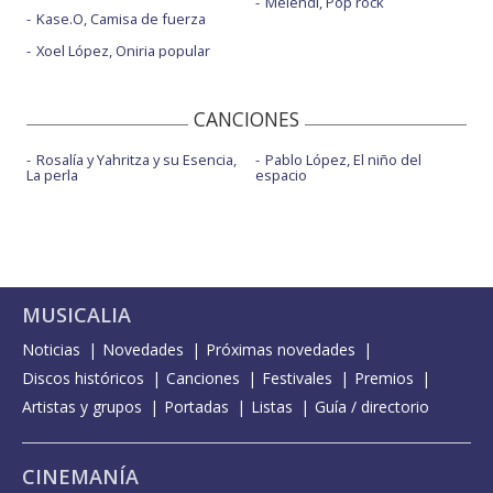
Melendi, Pop rock
Kase.O, Camisa de fuerza
Xoel López, Oniria popular
CANCIONES
Rosalía y Yahritza y su Esencia,
Pablo López, El niño del
La perla
espacio
MUSICALIA
Noticias
Novedades
Próximas novedades
Discos históricos
Canciones
Festivales
Premios
Artistas y grupos
Portadas
Listas
Guía / directorio
CINEMANÍA