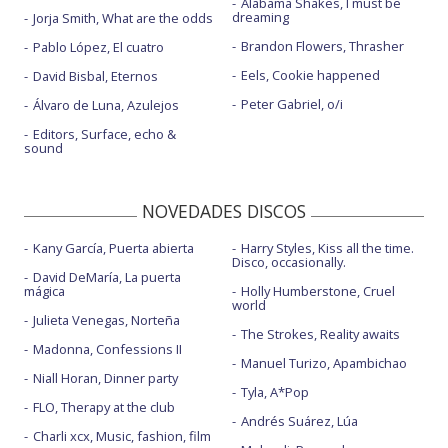
Alabama Shakes, I must be
dreaming
Jorja Smith, What are the odds
Brandon Flowers, Thrasher
Pablo López, El cuatro
Eels, Cookie happened
David Bisbal, Eternos
Peter Gabriel, o/i
Álvaro de Luna, Azulejos
Editors, Surface, echo &
sound
NOVEDADES DISCOS
Kany García, Puerta abierta
Harry Styles, Kiss all the time.
Disco, occasionally.
David DeMaría, La puerta
mágica
Holly Humberstone, Cruel
world
Julieta Venegas, Norteña
The Strokes, Reality awaits
Madonna, Confessions II
Manuel Turizo, Apambichao
Niall Horan, Dinner party
Tyla, A*Pop
FLO, Therapy at the club
Andrés Suárez, Lúa
Charli xcx, Music, fashion, film