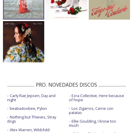
PRO. NOVEDADES DISCOS
Carly Rae Jepsen, Day and
Ezra Collective, Here because
night
of hope
beabadoobee, Pylon
Los Zigarros, Carne con
patatas
Nothing but Thieves, Stray
dogs
Ellie Goulding, I know too
much
Alex Warren, Wildchild