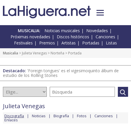
MUSICALIA:
Noticias musicales
Novedades
Próximas novedades
Discos históricos
Canciones
Festivales
Premios
Artistas
Portadas
Listas
Musicalia
>
Julieta Venegas
>
Norteña
> Portada
Destacado:
'Foreign tongues' es el vigesimoquinto álbum de
estudio de los Rolling Stones
Julieta Venegas
Discografía
Noticias
Biografía
Fotos
Canciones
Enlaces