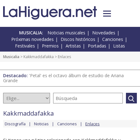
MUSICALIA:
Noticias musicales
Novedades
Próximas novedades
Discos históricos
Canciones
Festivales
Premios
Artistas
Portadas
Listas
Musicalia
>
Kakkmaddafakka
> Enlaces
Destacado:
'Petal' es el octavo álbum de estudio de Ariana
Grande
Kakkmaddafakka
Discografía
Noticias
Canciones
Enlaces