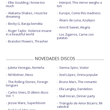
Ellie Goulding, I know too
Interpol, This mirror weighs a
much
ton
Alabama Shakes, I must be
Europe, Come this madness
dreaming
Álvaro de Luna, Azulejos
Becky G, Baraja bendita
Anni B Sweet, Alegría
Roger Taylor, Violence insane
in a beautiful world
Los Zigarros, Carne con
patatas
Brandon Flowers, Thrasher
NOVEDADES DISCOS
Julieta Venegas, Norteña
Sienna Spiro, Visitor
Nil Moliner, Nexo
Xoel López, Oniria popular
The Rolling Stones, Foreign
Bruno Mars, The romantic
tongues
Ella Langley, Dandelion
Carlos Vives, El último disco
Vol. 1
Niall Horan, Dinner party
Jessie Ware, Superbloom
Triángulo de Amor Bizarro, Mi
catedral