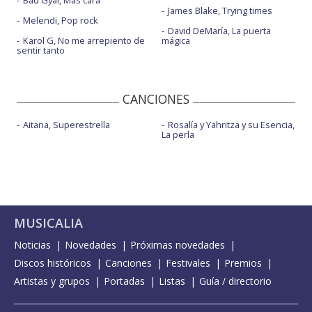
Bad Gyal, Más cara
James Blake, Trying times
Melendi, Pop rock
David DeMaría, La puerta
Karol G, No me arrepiento de
mágica
sentir tanto
CANCIONES
Aitana, Superestrella
Rosalía y Yahritza y su Esencia,
La perla
MUSICALIA
Noticias
Novedades
Próximas novedades
Discos históricos
Canciones
Festivales
Premios
Artistas y grupos
Portadas
Listas
Guía / directorio