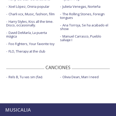
Xoel López, Oniria popular
Julieta Venegas, Norteña
Charli xcx, Music, fashion, film
The Rolling Stones, Foreign
tongues
Harry Styles, Kiss all the time.
Disco, occasionally.
Ana Torroja, Se ha acabado el
show
David DeMaría, La puerta
mágica
Manuel Carrasco, Pueblo
salvaje I
Foo Fighters, Your favorite toy
FLO, Therapy at the club
CANCIONES
Rels B, Tu vas sin (fav)
Olivia Dean, Man I need
MUSICALIA