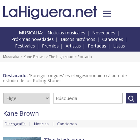
MUSICALIA:
Noticias musicales
Novedades
Próximas novedades
Discos históricos
Canciones
Festivales
Premios
Artistas
Portadas
Listas
Musicalia
>
Kane Brown
>
The high road
> Portada
Destacado:
'Foreign tongues' es el vigesimoquinto álbum de
estudio de los Rolling Stones
Kane Brown
Discografía
Noticias
Canciones