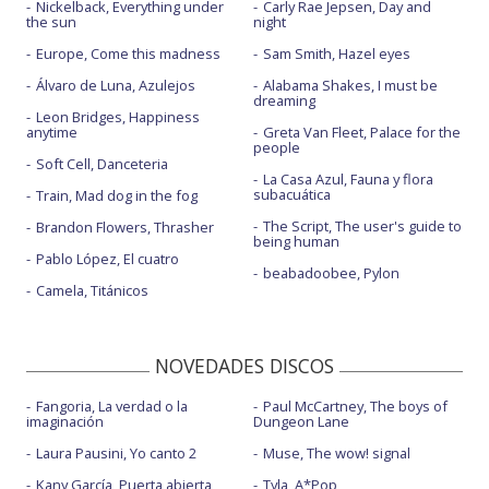
Nickelback, Everything under
Carly Rae Jepsen, Day and
the sun
night
Europe, Come this madness
Sam Smith, Hazel eyes
Álvaro de Luna, Azulejos
Alabama Shakes, I must be
dreaming
Leon Bridges, Happiness
anytime
Greta Van Fleet, Palace for the
people
Soft Cell, Danceteria
La Casa Azul, Fauna y flora
subacuática
Train, Mad dog in the fog
The Script, The user's guide to
Brandon Flowers, Thrasher
being human
Pablo López, El cuatro
beabadoobee, Pylon
Camela, Titánicos
NOVEDADES DISCOS
Fangoria, La verdad o la
Paul McCartney, The boys of
imaginación
Dungeon Lane
Laura Pausini, Yo canto 2
Muse, The wow! signal
Kany García, Puerta abierta
Tyla, A*Pop