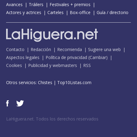
Avances
Tráilers
Festivales + premios
Actores y actrices
Carteles
Box-office
Guía / directorio
Contacto
Redacción
Recomienda
Sugiere una web
Aspectos legales
Política de privacidad
(
Cambiar
)
Cookies
Publicidad y webmasters
RSS
Otros servicios:
Chistes
|
Top10Listas.com
LaHiguera.net. Todos los derechos reservados