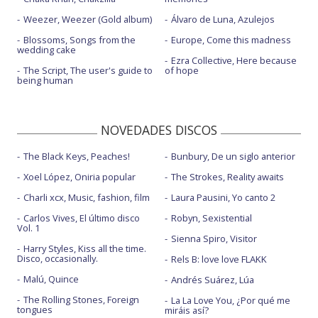
Weezer, Weezer (Gold album)
Álvaro de Luna, Azulejos
Blossoms, Songs from the
Europe, Come this madness
wedding cake
Ezra Collective, Here because
The Script, The user's guide to
of hope
being human
NOVEDADES DISCOS
The Black Keys, Peaches!
Bunbury, De un siglo anterior
Xoel López, Oniria popular
The Strokes, Reality awaits
Charli xcx, Music, fashion, film
Laura Pausini, Yo canto 2
Carlos Vives, El último disco
Robyn, Sexistential
Vol. 1
Sienna Spiro, Visitor
Harry Styles, Kiss all the time.
Disco, occasionally.
Rels B: love love FLAKK
Malú, Quince
Andrés Suárez, Lúa
The Rolling Stones, Foreign
La La Love You, ¿Por qué me
tongues
miráis así?