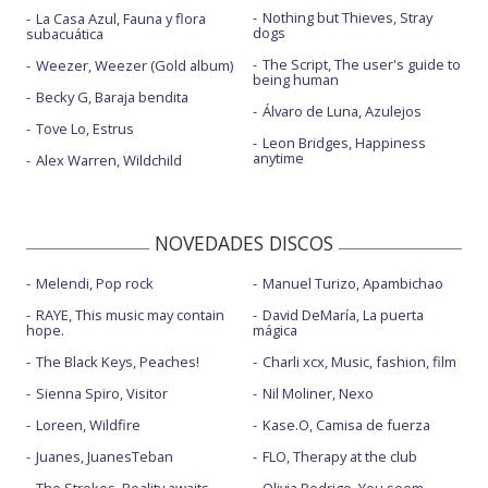
Nothing but Thieves, Stray
La Casa Azul, Fauna y flora
dogs
subacuática
The Script, The user's guide to
Weezer, Weezer (Gold album)
being human
Becky G, Baraja bendita
Álvaro de Luna, Azulejos
Tove Lo, Estrus
Leon Bridges, Happiness
anytime
Alex Warren, Wildchild
NOVEDADES DISCOS
Melendi, Pop rock
Manuel Turizo, Apambichao
RAYE, This music may contain
David DeMaría, La puerta
hope.
mágica
The Black Keys, Peaches!
Charli xcx, Music, fashion, film
Sienna Spiro, Visitor
Nil Moliner, Nexo
Loreen, Wildfire
Kase.O, Camisa de fuerza
Juanes, JuanesTeban
FLO, Therapy at the club