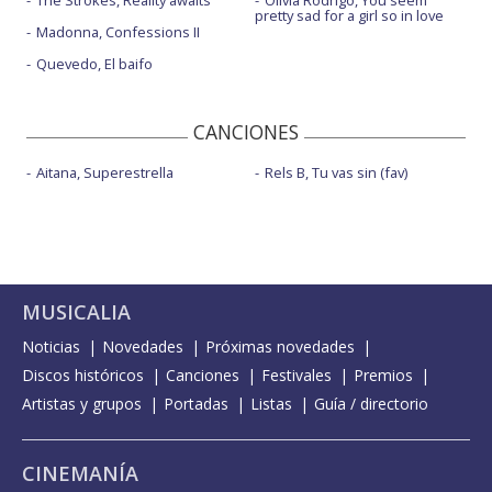
The Strokes, Reality awaits
Olivia Rodrigo, You seem
pretty sad for a girl so in love
Madonna, Confessions II
Quevedo, El baifo
CANCIONES
Aitana, Superestrella
Rels B, Tu vas sin (fav)
MUSICALIA
Noticias
Novedades
Próximas novedades
Discos históricos
Canciones
Festivales
Premios
Artistas y grupos
Portadas
Listas
Guía / directorio
CINEMANÍA