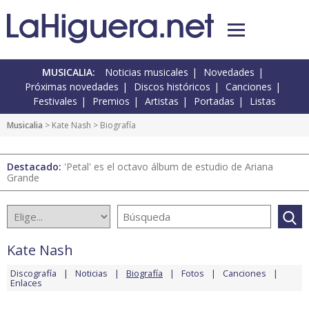
MUSICALIA:
Noticias musicales
Novedades
Próximas novedades
Discos históricos
Canciones
Festivales
Premios
Artistas
Portadas
Listas
Musicalia
>
Kate Nash
> Biografía
Destacado:
'Petal' es el octavo álbum de estudio de Ariana
Grande
Kate Nash
Discografía
Noticias
Biografía
Fotos
Canciones
Enlaces