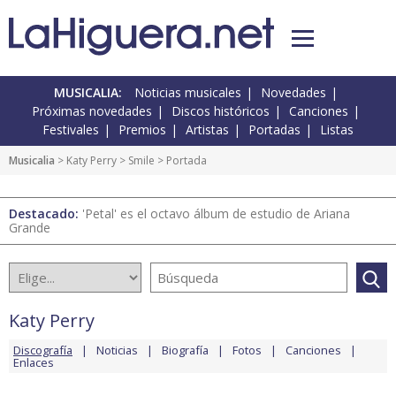
MUSICALIA:
Noticias musicales
Novedades
Próximas novedades
Discos históricos
Canciones
Festivales
Premios
Artistas
Portadas
Listas
Musicalia
>
Katy Perry
>
Smile
> Portada
Destacado:
'Petal' es el octavo álbum de estudio de Ariana
Grande
Katy Perry
Discografía
Noticias
Biografía
Fotos
Canciones
Enlaces