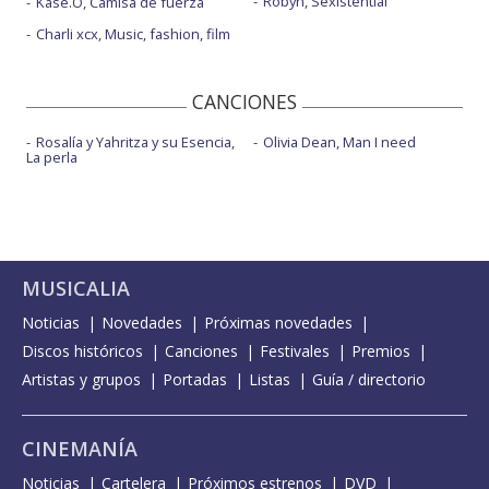
Robyn, Sexistential
Kase.O, Camisa de fuerza
Charli xcx, Music, fashion, film
CANCIONES
Rosalía y Yahritza y su Esencia,
Olivia Dean, Man I need
La perla
MUSICALIA
Noticias
Novedades
Próximas novedades
Discos históricos
Canciones
Festivales
Premios
Artistas y grupos
Portadas
Listas
Guía / directorio
CINEMANÍA
Noticias
Cartelera
Próximos estrenos
DVD