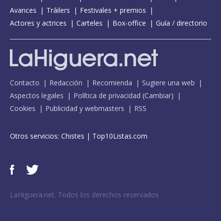
Avances
Tráilers
Festivales + premios
Actores y actrices
Carteles
Box-office
Guía / directorio
Contacto
Redacción
Recomienda
Sugiere una web
Aspectos legales
Política de privacidad
(
Cambiar
)
Cookies
Publicidad y webmasters
RSS
Otros servicios:
Chistes
|
Top10Listas.com
LaHiguera.net. Todos los derechos reservados