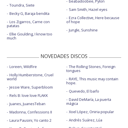
beabadoobee, Pylon
Toundra, Siete
Sam Smith, Hazel eyes
Becky G, Baraja bendita
Ezra Collective, Here because
Los Zigarros, Carne con
of hope
patatas
Jungle, Sunshine
Ellie Goulding, I know too
much
NOVEDADES DISCOS
Loreen, Wildfire
The Rolling Stones, Foreign
tongues
Holly Humberstone, Cruel
world
RAYE, This music may contain
hope.
Jessie Ware, Superbloom
Quevedo, El baifo
Rels B: love love FLAKK
David DeMaría, La puerta
mágica
Juanes, JuanesTeban
Xoel López, Oniria popular
Madonna, Confessions II
Andrés Suárez, Lúa
Laura Pausini, Yo canto 2