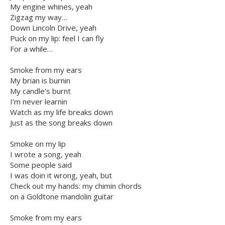
My engine whines, yeah
Zigzag my way…
Down Lincoln Drive, yeah
Puck on my lip: feel I can fly
For a while…
Smoke from my ears
My brian is burnin
My candle’s burnt
I’m never learnin
Watch as my life breaks down
Just as the song breaks down
Smoke on my lip
I wrote a song, yeah
Some people said
I was doin it wrong, yeah, but
Check out my hands: my chimin chords
on a Goldtone mandolin guitar
Smoke from my ears