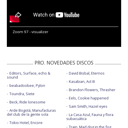
Zoom 97 - visualizer
PRO. NOVEDADES DISCOS
Editors, Surface, echo &
David Bisbal, Eternos
sound
Kasabian, Act III
beabadoobee, Pylon
Brandon Flowers, Thrasher
Toundra, Siete
Eels, Cookie happened
Beck, Ride lonesome
Sam Smith, Hazel eyes
Arde Bogotá, Manufacturas
del club de la gente sola
La Casa Azul, Fauna y flora
subacuática
Tokio Hotel, Encore
Train, Mad dog in the fog