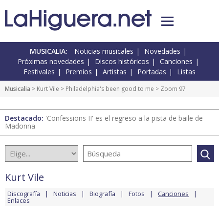
MUSICALIA:
Noticias musicales
Novedades
Próximas novedades
Discos históricos
Canciones
Festivales
Premios
Artistas
Portadas
Listas
Musicalia
>
Kurt Vile
>
Philadelphia's been good to me
> Zoom 97
Destacado:
'Confessions II' es el regreso a la pista de baile de
Madonna
Kurt Vile
Discografía
Noticias
Biografía
Fotos
Canciones
Enlaces