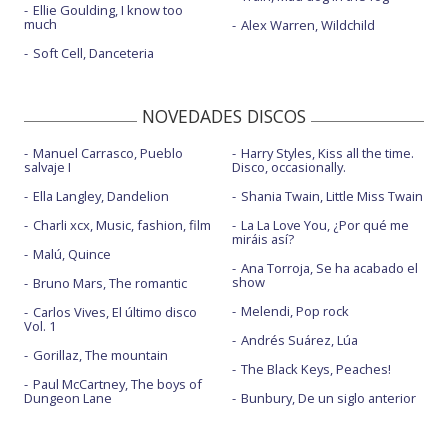
Ellie Goulding, I know too
much
Alex Warren, Wildchild
Soft Cell, Danceteria
NOVEDADES DISCOS
Manuel Carrasco, Pueblo
Harry Styles, Kiss all the time.
salvaje I
Disco, occasionally.
Ella Langley, Dandelion
Shania Twain, Little Miss Twain
Charli xcx, Music, fashion, film
La La Love You, ¿Por qué me
miráis así?
Malú, Quince
Ana Torroja, Se ha acabado el
show
Bruno Mars, The romantic
Melendi, Pop rock
Carlos Vives, El último disco
Vol. 1
Andrés Suárez, Lúa
Gorillaz, The mountain
The Black Keys, Peaches!
Paul McCartney, The boys of
Dungeon Lane
Bunbury, De un siglo anterior