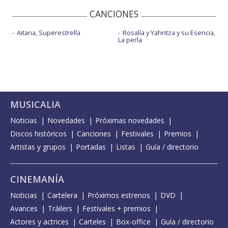
CANCIONES
Aitana, Superestrella
Rosalía y Yahritza y su Esencia,
La perla
MUSICALIA
Noticias
Novedades
Próximas novedades
Discos históricos
Canciones
Festivales
Premios
Artistas y grupos
Portadas
Listas
Guía / directorio
CINEMANÍA
Noticias
Cartelera
Próximos estrenos
DVD
Avances
Tráilers
Festivales + premios
Actores y actrices
Carteles
Box-office
Guía / directorio