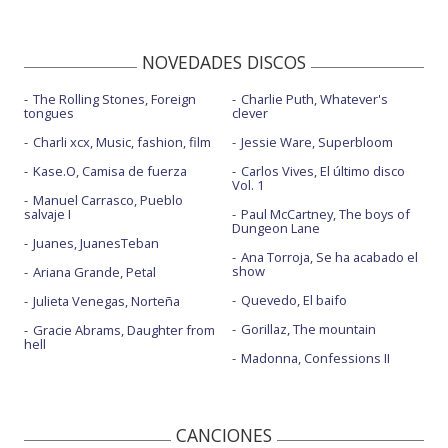
NOVEDADES DISCOS
The Rolling Stones, Foreign
Charlie Puth, Whatever's
tongues
clever
Charli xcx, Music, fashion, film
Jessie Ware, Superbloom
Kase.O, Camisa de fuerza
Carlos Vives, El último disco
Vol. 1
Manuel Carrasco, Pueblo
salvaje I
Paul McCartney, The boys of
Dungeon Lane
Juanes, JuanesTeban
Ana Torroja, Se ha acabado el
show
Ariana Grande, Petal
Quevedo, El baifo
Julieta Venegas, Norteña
Gorillaz, The mountain
Gracie Abrams, Daughter from
hell
Madonna, Confessions II
CANCIONES