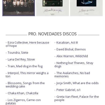
PRO. NOVEDADES DISCOS
Ezra Collective, Here because
Kasabian, Act III
of hope
David Bisbal, Eternos
Toundra, Siete
Alex Warren, Wildchild
Lana Del Rey, Stove
Nothing but Thieves, Stray
Train, Mad dog in the fog
dogs
Interpol, This mirror weighs a
The Avalanches, No bad
ton
memories
Blossoms, Songs from the
Jorja Smith, What are the odds
wedding cake
Peter Gabriel, o/i
Chaka Khan, Chakzilla
Greta Van Fleet, Palace for the
Los Zigarros, Carne con
people
patatas