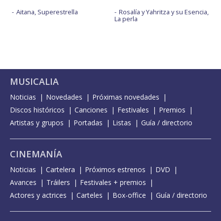
Aitana, Superestrella
Rosalía y Yahritza y su Esencia,
La perla
MUSICALIA
Noticias
Novedades
Próximas novedades
Discos históricos
Canciones
Festivales
Premios
Artistas y grupos
Portadas
Listas
Guía / directorio
CINEMANÍA
Noticias
Cartelera
Próximos estrenos
DVD
Avances
Tráilers
Festivales + premios
Actores y actrices
Carteles
Box-office
Guía / directorio