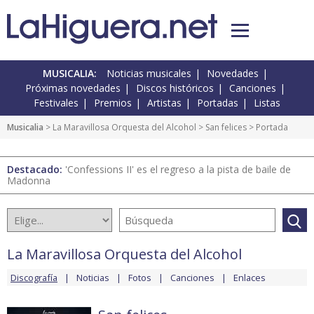
MUSICALIA:
Noticias musicales
Novedades
Próximas novedades
Discos históricos
Canciones
Festivales
Premios
Artistas
Portadas
Listas
Musicalia
>
La Maravillosa Orquesta del Alcohol
>
San felices
> Portada
Destacado:
'Confessions II' es el regreso a la pista de baile de
Madonna
La Maravillosa Orquesta del Alcohol
Discografía
Noticias
Fotos
Canciones
Enlaces