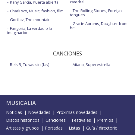
catedral
Kany García, Puerta abierta
The Rolling Stones, Foreign
Charli xcx, Music, fashion, film
tongues
Gorillaz, The mountain
Gracie Abrams, Daughter from
hell
Fangoria, La verdad o la
imaginación
CANCIONES
Rels B, Tu vas sin (fav)
Aitana, Superestrella
MUSICALIA
Noticias
Novedades
Próximas novedades
Discos históricos
Canciones
Festivales
Premios
Artistas y grupos
Portadas
Listas
Guía / directorio