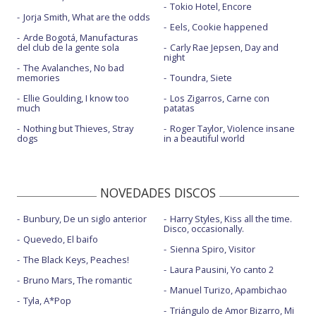
Tokio Hotel, Encore
Jorja Smith, What are the odds
Eels, Cookie happened
Arde Bogotá, Manufacturas
del club de la gente sola
Carly Rae Jepsen, Day and
night
The Avalanches, No bad
memories
Toundra, Siete
Ellie Goulding, I know too
Los Zigarros, Carne con
much
patatas
Nothing but Thieves, Stray
Roger Taylor, Violence insane
dogs
in a beautiful world
NOVEDADES DISCOS
Bunbury, De un siglo anterior
Harry Styles, Kiss all the time.
Disco, occasionally.
Quevedo, El baifo
Sienna Spiro, Visitor
The Black Keys, Peaches!
Laura Pausini, Yo canto 2
Bruno Mars, The romantic
Manuel Turizo, Apambichao
Tyla, A*Pop
Triángulo de Amor Bizarro, Mi