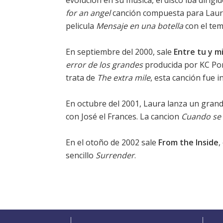
evolucion en su música, el disco iba diri
for an angel
canción compuesta para Laura 
pelicula
Mensaje en una botella
con el tem
En septiembre del 2000, sale
Entre tu y m
error de los grandes
producida por KC Por
trata de
The extra mile
, esta canción fue i
En octubre del 2001, Laura lanza un grand
con José el Frances. La cancion
Cuando se
En el otoño de 2002 sale
From the Inside
,
sencillo
Surrender
.