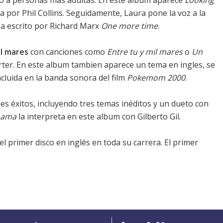
gido a personas más adultas. En este album aparece
Looking
por Phil Collins. Seguidamente, Laura pone la voz a la
a escrito por Richard Marx
One more time
.
il mares
con canciones como
Entre tu y mil mares
o
Un
ter. En este album tambien aparece un tema en ingles, se
ncluida en la banda sonora del film
Pokemom 2000
.
es éxitos, incluyendo tres temas inéditos y un dueto con
 ama
la interpreta en este album con Gilberto Gil.
 el primer disco en inglés en toda su carrera. El primer