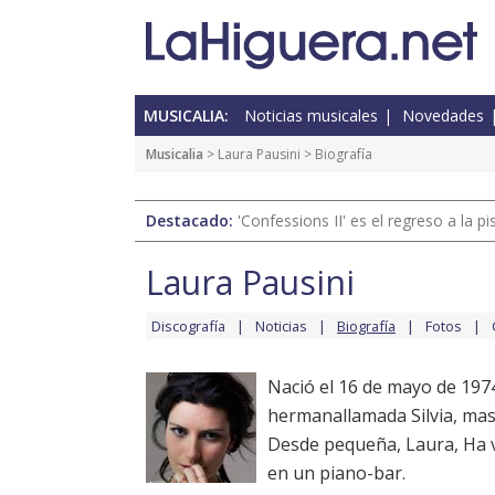
MUSICALIA:
Noticias musicales
Novedades
Musicalia
>
Laura Pausini
> Biografía
Destacado:
'Confessions II' es el regreso a la 
Laura Pausini
Discografía
Noticias
Biografía
Fotos
Nació el 16 de mayo de 197
hermanallamada Silvia, mas 
Desde pequeña, Laura, Ha v
en un piano-bar.