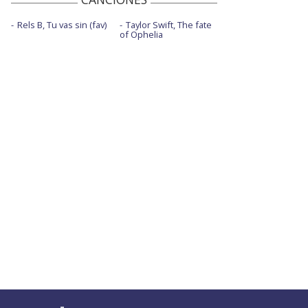
Rels B, Tu vas sin (fav)
Taylor Swift, The fate
of Ophelia