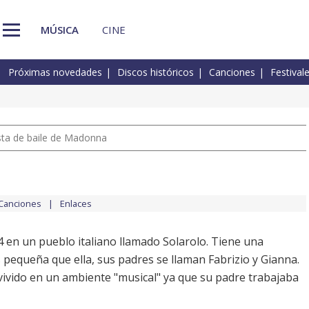
MÚSICA
CINE
Próximas novedades
Discos históricos
Canciones
Festival
pista de baile de Madonna
Canciones
Enlaces
4 en un pueblo italiano llamado Solarolo. Tiene una
pequeña que ella, sus padres se llaman Fabrizio y Gianna.
ivido en un ambiente "musical" ya que su padre trabajaba