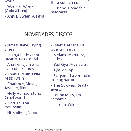
world
flora subacuática
Weezer, Weezer
Europe, Come this
(Gold album)
madness
Anni B Sweet, Alegría
NOVEDADES DISCOS
James Blake, Trying
David DeMaría, La
times
puerta mágica
Triángulo de Amor
Melanie Martinez,
Bizarro, Mi catedral
Hades
Ana Torroja, Se ha
Bad Gyal, Más cara
acabado el show
Tyla, A*Pop
Shania Twain, Little
Fangoria, La verdad o
Miss Twain
la imaginación
Charli xcx, Music,
The Strokes, Reality
fashion, film
awaits
Holly Humberstone,
Bruno Mars, The
Cruel world
romantic
Gorillaz, The
Loreen, Wildfire
mountain
Nil Moliner, Nexo
CANCIONES