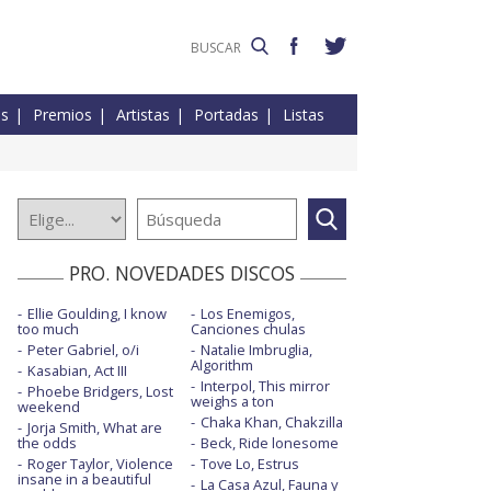
es
Premios
Artistas
Portadas
Listas
PRO. NOVEDADES DISCOS
Ellie Goulding, I know
Los Enemigos,
too much
Canciones chulas
Peter Gabriel, o/i
Natalie Imbruglia,
Algorithm
Kasabian, Act III
Interpol, This mirror
Phoebe Bridgers, Lost
weighs a ton
weekend
Chaka Khan, Chakzilla
Jorja Smith, What are
the odds
Beck, Ride lonesome
Roger Taylor, Violence
Tove Lo, Estrus
insane in a beautiful
La Casa Azul, Fauna y