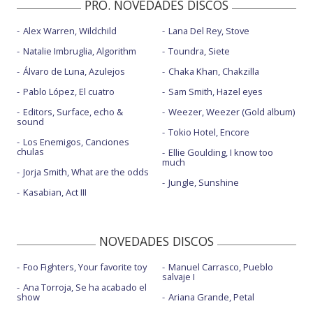
PRO. NOVEDADES DISCOS
Alex Warren, Wildchild
Lana Del Rey, Stove
Natalie Imbruglia, Algorithm
Toundra, Siete
Álvaro de Luna, Azulejos
Chaka Khan, Chakzilla
Pablo López, El cuatro
Sam Smith, Hazel eyes
Editors, Surface, echo &
Weezer, Weezer (Gold album)
sound
Tokio Hotel, Encore
Los Enemigos, Canciones
chulas
Ellie Goulding, I know too
much
Jorja Smith, What are the odds
Jungle, Sunshine
Kasabian, Act III
NOVEDADES DISCOS
Foo Fighters, Your favorite toy
Manuel Carrasco, Pueblo
salvaje I
Ana Torroja, Se ha acabado el
show
Ariana Grande, Petal