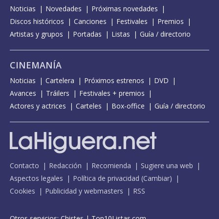
Noticias
Novedades
Próximas novedades
Discos históricos
Canciones
Festivales
Premios
Artistas y grupos
Portadas
Listas
Guía / directorio
CINEMANÍA
Noticias
Cartelera
Próximos estrenos
DVD
Avances
Tráilers
Festivales + premios
Actores y actrices
Carteles
Box-office
Guía / directorio
Contacto
Redacción
Recomienda
Sugiere una web
Aspectos legales
Política de privacidad
(
Cambiar
)
Cookies
Publicidad y webmasters
RSS
Otros servicios:
Chistes
|
Top10Listas.com