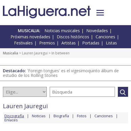
MUSICALIA:
Noticias musicales
Novedades
Próximas novedades
Discos históricos
Canciones
Festivales
Premios
Artistas
Portadas
Listas
Musicalia
>
Lauren Jauregui
> In between
Destacado:
'Foreign tongues' es el vigesimoquinto álbum de
estudio de los Rolling Stones
Lauren Jauregui
Discografía
Noticias
Biografía
Fotos
Canciones
Enlaces