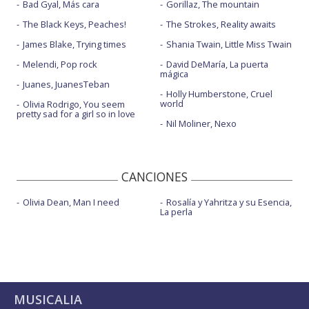
Bad Gyal, Más cara
Gorillaz, The mountain
The Black Keys, Peaches!
The Strokes, Reality awaits
James Blake, Trying times
Shania Twain, Little Miss Twain
Melendi, Pop rock
David DeMaría, La puerta
mágica
Juanes, JuanesTeban
Holly Humberstone, Cruel
world
Olivia Rodrigo, You seem
pretty sad for a girl so in love
Nil Moliner, Nexo
CANCIONES
Olivia Dean, Man I need
Rosalía y Yahritza y su Esencia,
La perla
MUSICALIA