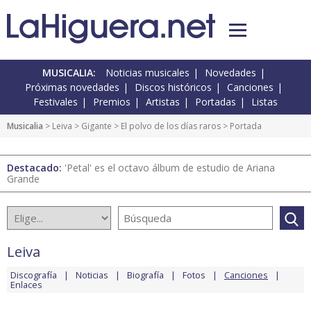
MUSICALIA:
Noticias musicales
Novedades
Próximas novedades
Discos históricos
Canciones
Festivales
Premios
Artistas
Portadas
Listas
Musicalia
>
Leiva
>
Gigante
>
El polvo de los días raros
> Portada
Destacado:
'Petal' es el octavo álbum de estudio de Ariana
Grande
Leiva
Discografía
Noticias
Biografía
Fotos
Canciones
Enlaces