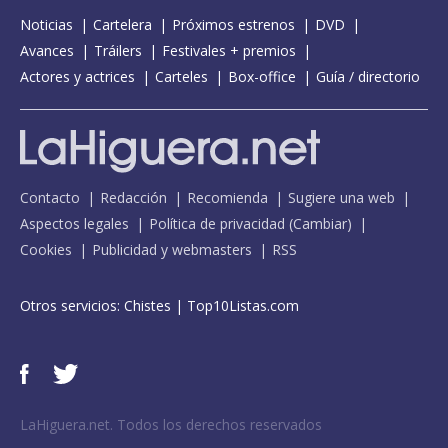
Noticias
Cartelera
Próximos estrenos
DVD
Avances
Tráilers
Festivales + premios
Actores y actrices
Carteles
Box-office
Guía / directorio
Contacto
Redacción
Recomienda
Sugiere una web
Aspectos legales
Política de privacidad
(
Cambiar
)
Cookies
Publicidad y webmasters
RSS
Otros servicios:
Chistes
|
Top10Listas.com
LaHiguera.net. Todos los derechos reservados