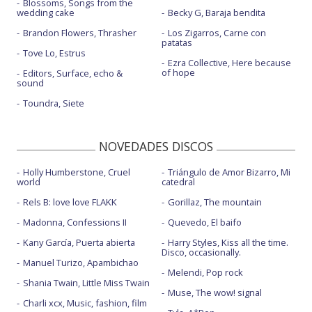
Blossoms, Songs from the
wedding cake
Becky G, Baraja bendita
Brandon Flowers, Thrasher
Los Zigarros, Carne con
patatas
Tove Lo, Estrus
Ezra Collective, Here because
of hope
Editors, Surface, echo &
sound
Toundra, Siete
NOVEDADES DISCOS
Holly Humberstone, Cruel
Triángulo de Amor Bizarro, Mi
world
catedral
Rels B: love love FLAKK
Gorillaz, The mountain
Madonna, Confessions II
Quevedo, El baifo
Kany García, Puerta abierta
Harry Styles, Kiss all the time.
Disco, occasionally.
Manuel Turizo, Apambichao
Melendi, Pop rock
Shania Twain, Little Miss Twain
Muse, The wow! signal
Charli xcx, Music, fashion, film