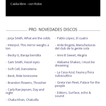
Caída libre - con Robe
PRO. NOVEDADES DISCOS
Jorja Smith, What are the odds
Pablo López, El cuatro
Interpol, This mirror weighs a
Arde Bogotá, Manufacturas
ton
del club de la gente sola
Becky G, Baraja bendita
Anni B Sweet, Alegría
Sam Smith, Hazel eyes
Alabama Shakes, I must be
dreaming
Soft Cell, Danceteria
La Casa Azul, Fauna y flora
subacuática
Beck, Ride lonesome
Greta Van Fleet, Palace for the
Brandon Flowers, Thrasher
people
Carly Rae Jepsen, Day and
Editors, Surface, echo &
night
sound
Chaka Khan, Chakzilla