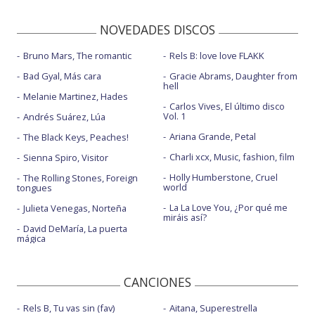
NOVEDADES DISCOS
Bruno Mars, The romantic
Rels B: love love FLAKK
Bad Gyal, Más cara
Gracie Abrams, Daughter from
hell
Melanie Martinez, Hades
Carlos Vives, El último disco
Vol. 1
Andrés Suárez, Lúa
Ariana Grande, Petal
The Black Keys, Peaches!
Charli xcx, Music, fashion, film
Sienna Spiro, Visitor
Holly Humberstone, Cruel
The Rolling Stones, Foreign
world
tongues
La La Love You, ¿Por qué me
Julieta Venegas, Norteña
miráis así?
David DeMaría, La puerta
mágica
CANCIONES
Rels B, Tu vas sin (fav)
Aitana, Superestrella