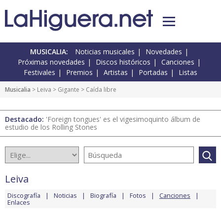
MUSICALIA:
Noticias musicales
Novedades
Próximas novedades
Discos históricos
Canciones
Festivales
Premios
Artistas
Portadas
Listas
Musicalia
>
Leiva
>
Gigante
> Caída libre
Destacado:
'Foreign tongues' es el vigesimoquinto álbum de
estudio de los Rolling Stones
Leiva
Discografía
Noticias
Biografía
Fotos
Canciones
Enlaces