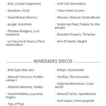
Eels, Cookie happened
Soft Cell, Danceteria
Kasabian, Act III
Tokio Hotel, Encore
David Bisbal, Eternos
Weezer, Weezer (Gold album)
Jungle, Sunshine
Greta Van Fleet, Palace for the
people
Phoebe Bridgers, Lost
weekend
Brandon Flowers, Thrasher
La Casa Azul, Fauna y flora
Anni B Sweet, Alegría
subacuática
NOVEDADES DISCOS
Bad Gyal, Más cara
Robyn, Sexistential
Manuel Carrasco, Pueblo
Gorillaz, The mountain
salvaje I
Holly Humberstone, Cruel
Melanie Martinez, Hades
world
David DeMaría, La puerta
Manuel Turizo, Apambichao
mágica
Xoel López, Oniria popular
Tyla, A*Pop