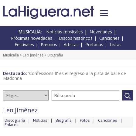
MUSICALIA:
Noticias musicales
Novedades
Próximas novedades
Discos históricos
Canciones
Festivales
Premios
Artistas
Portadas
Listas
Musicalia
>
Leo Jiménez
> Biografía
Destacado:
'Confessions II' es el regreso a la pista de baile de
Madonna
Leo Jiménez
Discografía
Noticias
Biografía
Fotos
Canciones
Enlaces