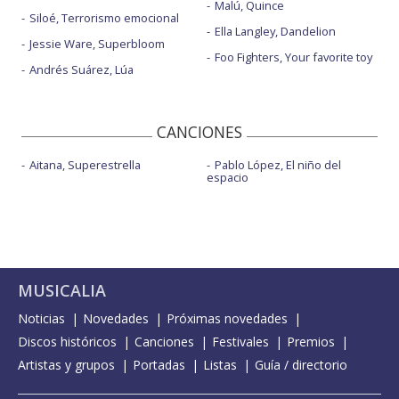
Malú, Quince
Siloé, Terrorismo emocional
Ella Langley, Dandelion
Jessie Ware, Superbloom
Foo Fighters, Your favorite toy
Andrés Suárez, Lúa
CANCIONES
Aitana, Superestrella
Pablo López, El niño del
espacio
MUSICALIA
Noticias
Novedades
Próximas novedades
Discos históricos
Canciones
Festivales
Premios
Artistas y grupos
Portadas
Listas
Guía / directorio