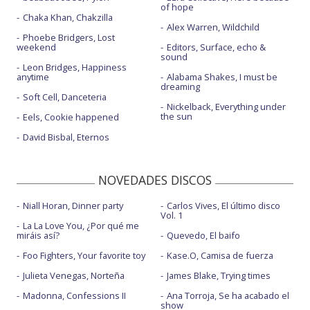
of hope
Chaka Khan, Chakzilla
Alex Warren, Wildchild
Phoebe Bridgers, Lost
weekend
Editors, Surface, echo &
sound
Leon Bridges, Happiness
anytime
Alabama Shakes, I must be
dreaming
Soft Cell, Danceteria
Nickelback, Everything under
the sun
Eels, Cookie happened
David Bisbal, Eternos
NOVEDADES DISCOS
Niall Horan, Dinner party
Carlos Vives, El último disco
Vol. 1
La La Love You, ¿Por qué me
miráis así?
Quevedo, El baifo
Foo Fighters, Your favorite toy
Kase.O, Camisa de fuerza
Julieta Venegas, Norteña
James Blake, Trying times
Madonna, Confessions II
Ana Torroja, Se ha acabado el
show