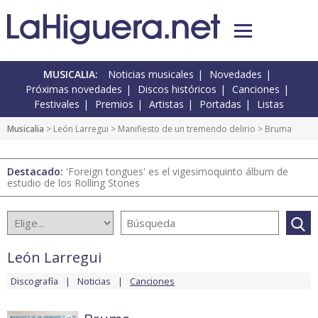
MUSICALIA:
Noticias musicales
Novedades
Próximas novedades
Discos históricos
Canciones
Festivales
Premios
Artistas
Portadas
Listas
Musicalia
>
León Larregui
>
Manifiesto de un tremendo delirio
> Bruma
Destacado:
'Foreign tongues' es el vigesimoquinto álbum de
estudio de los Rolling Stones
León Larregui
Discografía
Noticias
Canciones