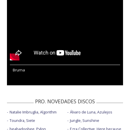
Bruma
PRO. NOVEDADES DISCOS
Natalie Imbruglia, Algorithm
Álvaro de Luna, Azulejos
Toundra, Siete
Jungle, Sunshine
beabadoobee, Pylon
Ezra Collective, Here because