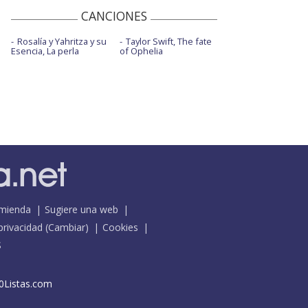
CANCIONES
Rosalía y Yahritza y su
Taylor Swift, The fate
Esencia, La perla
of Ophelia
mienda
Sugiere una web
 privacidad
(
Cambiar
)
Cookies
S
0Listas.com