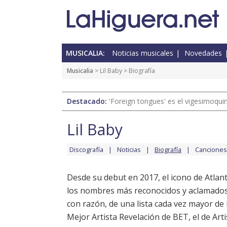
MUSICALIA:
Noticias musicales
Novedades
Musicalia
>
Lil Baby
> Biografía
Destacado:
'Foreign tongues' es el vigesimoqui
Lil Baby
Discografía
Noticias
Biografía
Canciones
Desde su debut en 2017, el icono de Atlan
los nombres más reconocidos y aclamados p
con razón, de una lista cada vez mayor de 
Mejor Artista Revelación de BET, el de Ar