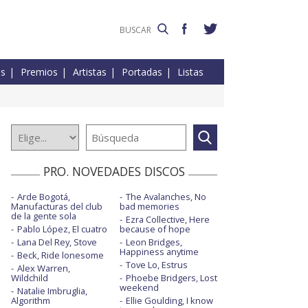
es
Premios
Artistas
Portadas
Listas
PRO. NOVEDADES DISCOS
Arde Bogotá,
The Avalanches, No
Manufacturas del club
bad memories
de la gente sola
Ezra Collective, Here
Pablo López, El cuatro
because of hope
Lana Del Rey, Stove
Leon Bridges,
Happiness anytime
Beck, Ride lonesome
Tove Lo, Estrus
Alex Warren,
Wildchild
Phoebe Bridgers, Lost
weekend
Natalie Imbruglia,
Algorithm
Ellie Goulding, I know