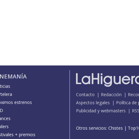
INEMANÍA
icias
telera
Contacto
Redacción
Reco
óximos estrenos
Aspectos legales
Política de
D
Publicidad y webmasters
RS
ances
ilers
Otros servicios:
Chistes
|
Top1
stivales + premios