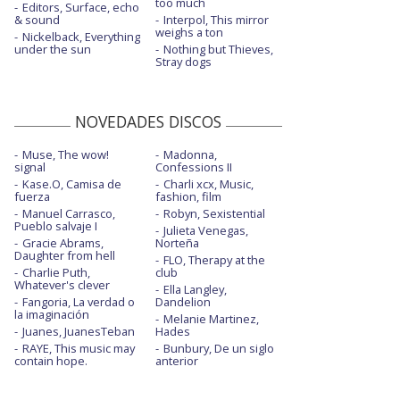
too much
Editors, Surface, echo
& sound
Interpol, This mirror
weighs a ton
Nickelback, Everything
under the sun
Nothing but Thieves,
Stray dogs
NOVEDADES DISCOS
Muse, The wow!
Madonna,
signal
Confessions II
Kase.O, Camisa de
Charli xcx, Music,
fuerza
fashion, film
Manuel Carrasco,
Robyn, Sexistential
Pueblo salvaje I
Julieta Venegas,
Gracie Abrams,
Norteña
Daughter from hell
FLO, Therapy at the
Charlie Puth,
club
Whatever's clever
Ella Langley,
Fangoria, La verdad o
Dandelion
la imaginación
Melanie Martinez,
Juanes, JuanesTeban
Hades
RAYE, This music may
Bunbury, De un siglo
contain hope.
anterior