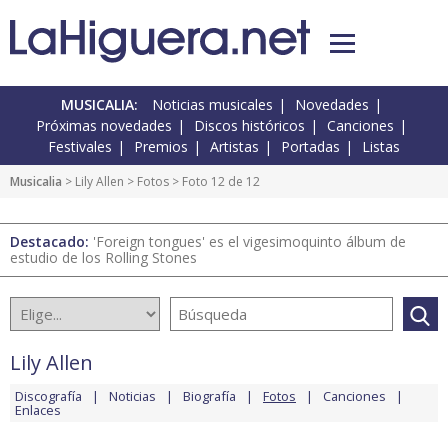
MUSICALIA:
Noticias musicales
Novedades
Próximas novedades
Discos históricos
Canciones
Festivales
Premios
Artistas
Portadas
Listas
Musicalia
>
Lily Allen
>
Fotos
> Foto 12 de 12
Destacado:
'Foreign tongues' es el vigesimoquinto álbum de
estudio de los Rolling Stones
Lily Allen
Discografía
Noticias
Biografía
Fotos
Canciones
Enlaces