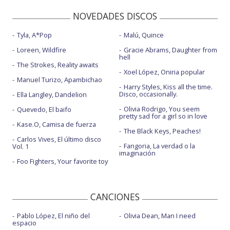
NOVEDADES DISCOS
Tyla, A*Pop
Malú, Quince
Loreen, Wildfire
Gracie Abrams, Daughter from
hell
The Strokes, Reality awaits
Xoel López, Oniria popular
Manuel Turizo, Apambichao
Harry Styles, Kiss all the time.
Disco, occasionally.
Ella Langley, Dandelion
Olivia Rodrigo, You seem
Quevedo, El baifo
pretty sad for a girl so in love
Kase.O, Camisa de fuerza
The Black Keys, Peaches!
Carlos Vives, El último disco
Fangoria, La verdad o la
Vol. 1
imaginación
Foo Fighters, Your favorite toy
CANCIONES
Pablo López, El niño del
Olivia Dean, Man I need
espacio