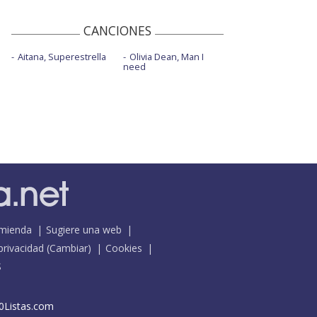
CANCIONES
Aitana, Superestrella
Olivia Dean, Man I
need
mienda
Sugiere una web
 privacidad
(
Cambiar
)
Cookies
S
0Listas.com