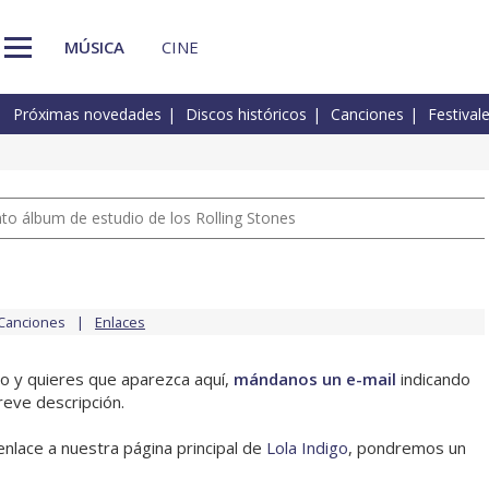
MÚSICA
CINE
Próximas novedades
Discos históricos
Canciones
Festival
nto álbum de estudio de los Rolling Stones
Canciones
Enlaces
igo y quieres que aparezca aquí,
mándanos un e-mail
indicando
reve descripción.
enlace a nuestra página principal de
Lola Indigo
, pondremos un