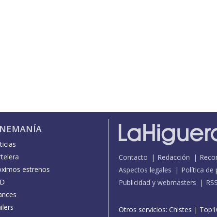
INEMANÍA
icias
telera
Contacto
Redacción
Reco
óximos estrenos
Aspectos legales
Política de
D
Publicidad y webmasters
RS
ances
ilers
Otros servicios:
Chistes
|
Top1