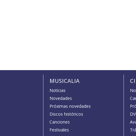
MUSICALIA
C
Noticias
Not
Novedades
Car
Próximas novedades
Pr
Discos históricos
DV
Canciones
Av
Festivales
Trá