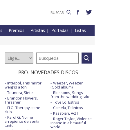
es
Premios
Artistas
Portadas
Listas
PRO. NOVEDADES DISCOS
Interpol, This mirror
Weezer, Weezer
weighs a ton
(Gold album)
Toundra, Siete
Blossoms, Songs
from the wedding cake
Brandon Flowers,
Thrasher
Tove Lo, Estrus
FLO, Therapy at the
Camela, Titánicos
club
Kasabian, Act III
Karol G, No me
Roger Taylor, Violence
arrepiento de sentir
insane in a beautiful
tanto
world