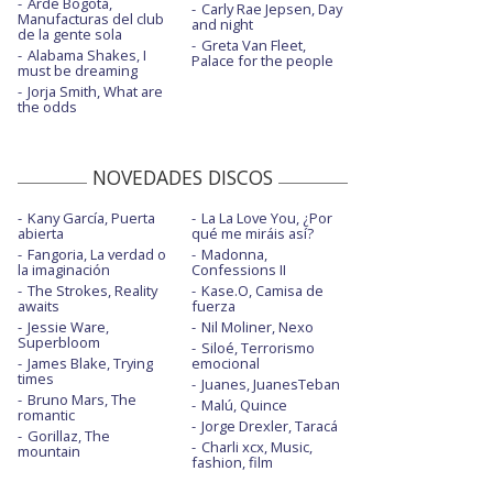
Arde Bogotá,
Carly Rae Jepsen, Day
Manufacturas del club
and night
de la gente sola
Greta Van Fleet,
Alabama Shakes, I
Palace for the people
must be dreaming
Jorja Smith, What are
the odds
NOVEDADES DISCOS
Kany García, Puerta
La La Love You, ¿Por
abierta
qué me miráis así?
Fangoria, La verdad o
Madonna,
la imaginación
Confessions II
The Strokes, Reality
Kase.O, Camisa de
awaits
fuerza
Jessie Ware,
Nil Moliner, Nexo
Superbloom
Siloé, Terrorismo
James Blake, Trying
emocional
times
Juanes, JuanesTeban
Bruno Mars, The
Malú, Quince
romantic
Jorge Drexler, Taracá
Gorillaz, The
Charli xcx, Music,
mountain
fashion, film