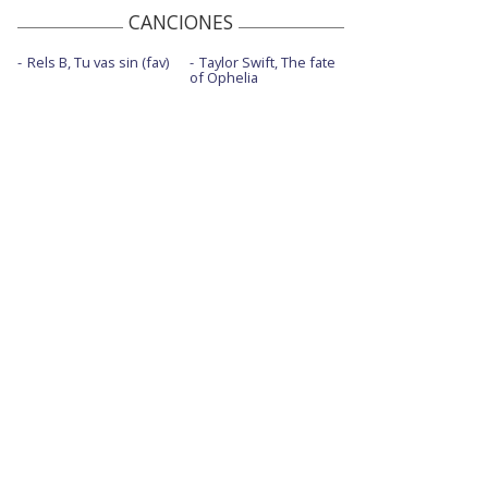
CANCIONES
Rels B, Tu vas sin (fav)
Taylor Swift, The fate
of Ophelia