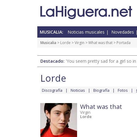
MUSICALIA:
Noticias musicales
Novedades
Musicalia
>
Lorde
>
Virgin
>
What was that
> Portada
Destacado:
'You seem pretty sad for a girl so in
Lorde
Discografía
Noticias
Biografía
Fotos
What was that
Virgin
Lorde