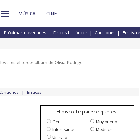
MÚSICA
CINE
Próximas novedades
Discos históricos
Canciones
Festival
 love' es el tercer álbum de Olivia Rodrigo
Canciones
Enlaces
El disco te parece que es:
Genial
Muy bueno
Interesante
Mediocre
Un rollo