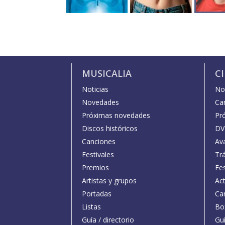
MUSICALIA
C
Noticias
Not
Novedades
Car
Próximas novedades
Pr
Discos históricos
DV
Canciones
Av
Festivales
Trá
Premios
Fe
Artistas y grupos
Act
Portadas
Car
Listas
Bo
Guía / directorio
Guí