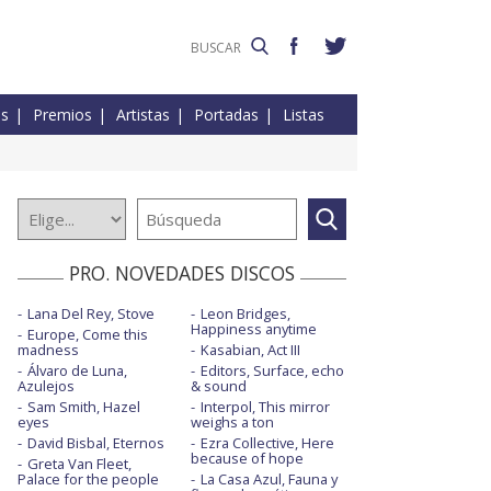
es
Premios
Artistas
Portadas
Listas
PRO. NOVEDADES DISCOS
Lana Del Rey, Stove
Leon Bridges,
Happiness anytime
Europe, Come this
madness
Kasabian, Act III
Álvaro de Luna,
Editors, Surface, echo
Azulejos
& sound
Sam Smith, Hazel
Interpol, This mirror
eyes
weighs a ton
David Bisbal, Eternos
Ezra Collective, Here
because of hope
Greta Van Fleet,
Palace for the people
La Casa Azul, Fauna y