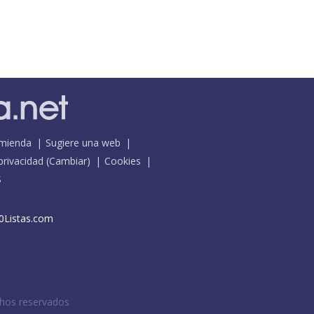
mienda
Sugiere una web
 privacidad
(
Cambiar
)
Cookies
S
0Listas.com
chos reservados