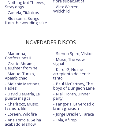
flora subacuática
Nothing but Thieves,
Stray dogs
Alex Warren,
Wildchild
Camela, Titánicos
Blossoms, Songs
from the wedding cake
NOVEDADES DISCOS
Madonna,
Sienna Spiro, Visitor
Confessions II
Muse, The wow!
Gracie Abrams,
signal
Daughter from hell
Karol G, No me
Manuel Turizo,
arrepiento de sentir
Apambichao
tanto
Melanie Martinez,
Paul McCartney, The
Hades
boys of Dungeon Lane
David DeMaría, La
Niall Horan, Dinner
puerta mágica
party
Charli xcx, Music,
Fangoria, La verdad o
fashion, film
la imaginación
Loreen, Wildfire
Jorge Drexler, Taracá
Ana Torroja, Se ha
Tyla, A*Pop
acabado el show