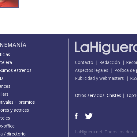
INEMANÍA
icias
telera
Contacto
Redacción
Reco
óximos estrenos
Aspectos legales
Política de
D
Publicidad y webmasters
RS
ances
ilers
Otros servicios:
Chistes
|
Top1
stivales + premios
ores y actrices
teles
x-office
LaHiguera.net. Todos los dere
a / directorio