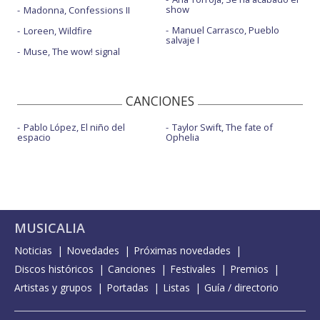
show
Madonna, Confessions II
Manuel Carrasco, Pueblo
Loreen, Wildfire
salvaje I
Muse, The wow! signal
CANCIONES
Pablo López, El niño del
Taylor Swift, The fate of
espacio
Ophelia
MUSICALIA
Noticias
Novedades
Próximas novedades
Discos históricos
Canciones
Festivales
Premios
Artistas y grupos
Portadas
Listas
Guía / directorio