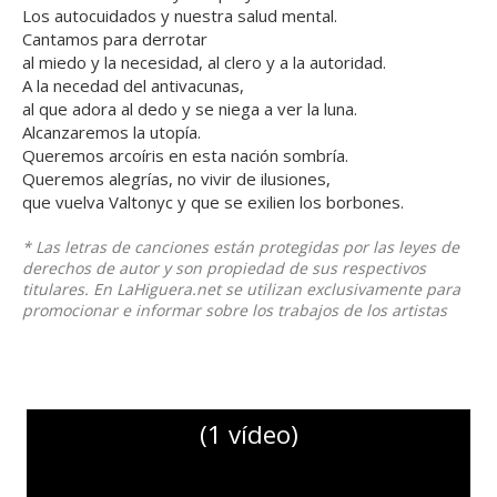
Los autocuidados y nuestra salud mental.
Cantamos para derrotar
al miedo y la necesidad, al clero y a la autoridad.
A la necedad del antivacunas,
al que adora al dedo y se niega a ver la luna.
Alcanzaremos la utopía.
Queremos arcoíris en esta nación sombría.
Queremos alegrías, no vivir de ilusiones,
que vuelva Valtonyc y que se exilien los borbones.
* Las letras de canciones están protegidas por las leyes de
derechos de autor y son propiedad de sus respectivos
titulares. En LaHiguera.net se utilizan exclusivamente para
promocionar e informar sobre los trabajos de los artistas
(1 vídeo)