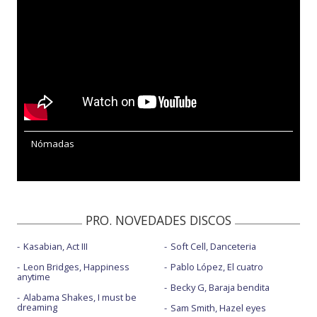
Nómadas
PRO. NOVEDADES DISCOS
Kasabian, Act III
Soft Cell, Danceteria
Leon Bridges, Happiness
Pablo López, El cuatro
anytime
Becky G, Baraja bendita
Alabama Shakes, I must be
dreaming
Sam Smith, Hazel eyes