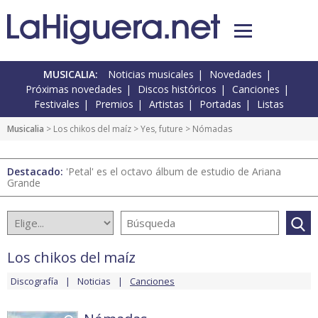
MUSICALIA:
Noticias musicales
Novedades
Próximas novedades
Discos históricos
Canciones
Festivales
Premios
Artistas
Portadas
Listas
Musicalia
>
Los chikos del maíz
>
Yes, future
> Nómadas
Destacado:
'Petal' es el octavo álbum de estudio de Ariana
Grande
Los chikos del maíz
Discografía
Noticias
Canciones