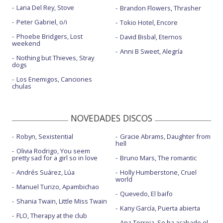
Lana Del Rey, Stove
Brandon Flowers, Thrasher
Peter Gabriel, o/i
Tokio Hotel, Encore
Phoebe Bridgers, Lost
David Bisbal, Eternos
weekend
Anni B Sweet, Alegría
Nothing but Thieves, Stray
dogs
Los Enemigos, Canciones
chulas
NOVEDADES DISCOS
Robyn, Sexistential
Gracie Abrams, Daughter from
hell
Olivia Rodrigo, You seem
pretty sad for a girl so in love
Bruno Mars, The romantic
Andrés Suárez, Lúa
Holly Humberstone, Cruel
world
Manuel Turizo, Apambichao
Quevedo, El baifo
Shania Twain, Little Miss Twain
Kany García, Puerta abierta
FLO, Therapy at the club
Ana Torroja, Se ha acabado el