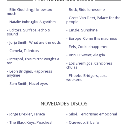
Ellie Goulding, I know too
Beck, Ride lonesome
much
Greta Van Fleet, Palace for the
Natalie Imbruglia, Algorithm
people
Editors, Surface, echo &
Jungle, Sunshine
sound
Europe, Come this madness
Jorja Smith, What are the odds
Eels, Cookie happened
Camela, Titánicos
Anni B Sweet, Alegría
Interpol, This mirror weighs a
ton
Los Enemigos, Canciones
chulas
Leon Bridges, Happiness
anytime
Phoebe Bridgers, Lost
weekend
Sam Smith, Hazel eyes
NOVEDADES DISCOS
Jorge Drexler, Taracá
Siloé, Terrorismo emocional
The Black Keys, Peaches!
Quevedo, El baifo