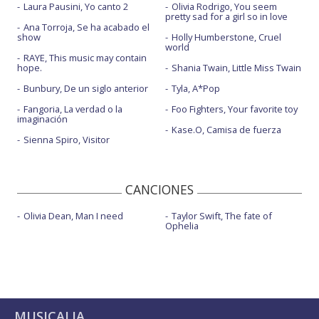
Laura Pausini, Yo canto 2
Olivia Rodrigo, You seem
pretty sad for a girl so in love
Ana Torroja, Se ha acabado el
show
Holly Humberstone, Cruel
world
RAYE, This music may contain
hope.
Shania Twain, Little Miss Twain
Bunbury, De un siglo anterior
Tyla, A*Pop
Fangoria, La verdad o la
Foo Fighters, Your favorite toy
imaginación
Kase.O, Camisa de fuerza
Sienna Spiro, Visitor
CANCIONES
Olivia Dean, Man I need
Taylor Swift, The fate of
Ophelia
MUSICALIA