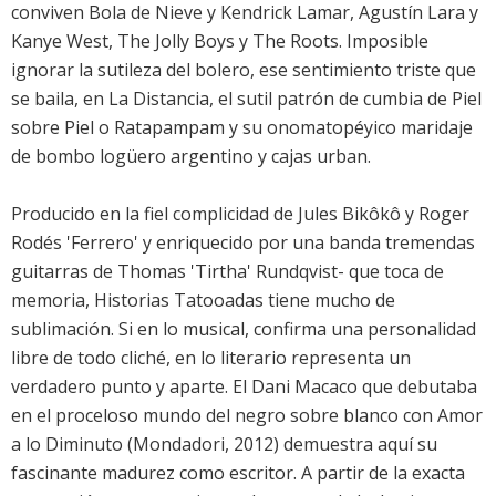
conviven Bola de Nieve y Kendrick Lamar, Agustín Lara y
Kanye West
, The Jolly Boys y
The Roots
. Imposible
ignorar la sutileza del bolero, ese sentimiento triste que
se baila, en La Distancia, el sutil patrón de cumbia de Piel
sobre Piel o Ratapampam y su onomatopéyico maridaje
de bombo logüero argentino y cajas urban.
Producido en la fiel complicidad de Jules Bikôkô y Roger
Rodés 'Ferrero' y enriquecido por una banda tremendas
guitarras de Thomas 'Tirtha' Rundqvist- que toca de
memoria, Historias Tatooadas tiene mucho de
sublimación. Si en lo musical, confirma una personalidad
libre de todo cliché, en lo literario representa un
verdadero punto y aparte. El Dani Macaco que debutaba
en el proceloso mundo del negro sobre blanco con Amor
a lo Diminuto (Mondadori, 2012) demuestra aquí su
fascinante madurez como escritor. A partir de la exacta