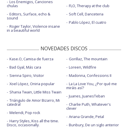
Los Enemigos, Canciones
chulas
FLO, Therapy at the club
Editors, Surface, echo &
Soft Cell, Danceteria
sound
Pablo López, El cuatro
Roger Taylor, Violence insane
in a beautiful world
NOVEDADES DISCOS
Kase.O, Camisa de fuerza
Gorillaz, The mountain
Bad Gyal, Más cara
Loreen, Wildfire
Sienna Spiro, Visitor
Madonna, Confessions II
Xoel López, Oniria popular
La La Love You, ¿Por qué me
miráis así?
Shania Twain, Little Miss Twain
Juanes, JuanesTeban
Triángulo de Amor Bizarro, Mi
catedral
Charlie Puth, Whatever's
clever
Melendi, Pop rock
Ariana Grande, Petal
Harry Styles, Kiss all the time.
Disco, occasionally.
Bunbury, De un siglo anterior