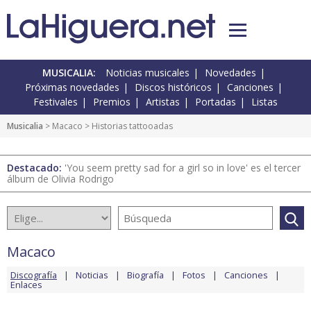
MUSICALIA:
Noticias musicales
Novedades
Próximas novedades
Discos históricos
Canciones
Festivales
Premios
Artistas
Portadas
Listas
Musicalia
>
Macaco
> Historias tattooadas
Destacado:
'You seem pretty sad for a girl so in love' es el tercer
álbum de Olivia Rodrigo
Macaco
Discografía
Noticias
Biografía
Fotos
Canciones
Enlaces