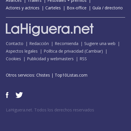
Avances
Tráilers
Festivales + premios
Actores y actrices
Carteles
Box-office
Guía / directorio
Contacto
Redacción
Recomienda
Sugiere una web
Aspectos legales
Política de privacidad
(
Cambiar
)
Cookies
Publicidad y webmasters
RSS
Otros servicios:
Chistes
|
Top10Listas.com
LaHiguera.net. Todos los derechos reservados