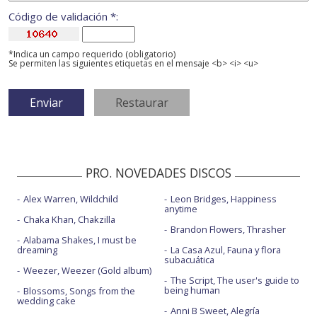
Código de validación *:
*Indica un campo requerido (obligatorio)
Se permiten las siguientes etiquetas en el mensaje <b> <i> <u>
PRO. NOVEDADES DISCOS
Alex Warren, Wildchild
Leon Bridges, Happiness
anytime
Chaka Khan, Chakzilla
Brandon Flowers, Thrasher
Alabama Shakes, I must be
dreaming
La Casa Azul, Fauna y flora
subacuática
Weezer, Weezer (Gold album)
The Script, The user's guide to
being human
Blossoms, Songs from the
wedding cake
Anni B Sweet, Alegría