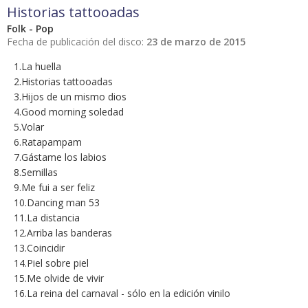
Historias tattooadas
Folk - Pop
Fecha de publicación del disco:
23 de marzo de 2015
1.La huella
2.Historias tattooadas
3.Hijos de un mismo dios
4.Good morning soledad
5.Volar
6.Ratapampam
7.Gástame los labios
8.Semillas
9.Me fui a ser feliz
10.Dancing man 53
11.La distancia
12.Arriba las banderas
13.Coincidir
14.Piel sobre piel
15.Me olvide de vivir
16.La reina del carnaval - sólo en la edición vinilo