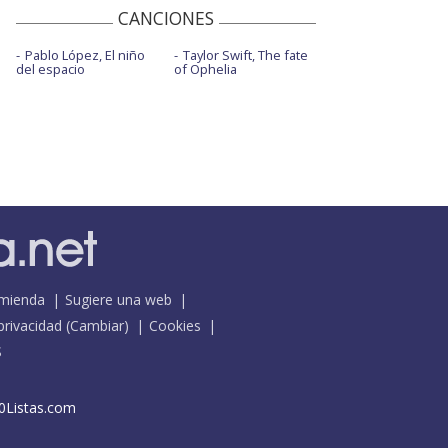
CANCIONES
Pablo López, El niño
Taylor Swift, The fate
del espacio
of Ophelia
mienda
Sugiere una web
 privacidad
(
Cambiar
)
Cookies
S
0Listas.com