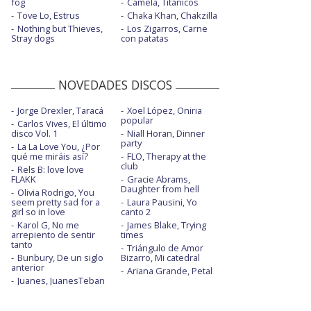
fog
Camela, Titánicos
Tove Lo, Estrus
Chaka Khan, Chakzilla
Nothing but Thieves,
Los Zigarros, Carne
Stray dogs
con patatas
NOVEDADES DISCOS
Jorge Drexler, Taracá
Xoel López, Oniria
popular
Carlos Vives, El último
disco Vol. 1
Niall Horan, Dinner
party
La La Love You, ¿Por
qué me miráis así?
FLO, Therapy at the
club
Rels B: love love
FLAKK
Gracie Abrams,
Daughter from hell
Olivia Rodrigo, You
seem pretty sad for a
Laura Pausini, Yo
girl so in love
canto 2
Karol G, No me
James Blake, Trying
arrepiento de sentir
times
tanto
Triángulo de Amor
Bunbury, De un siglo
Bizarro, Mi catedral
anterior
Ariana Grande, Petal
Juanes, JuanesTeban