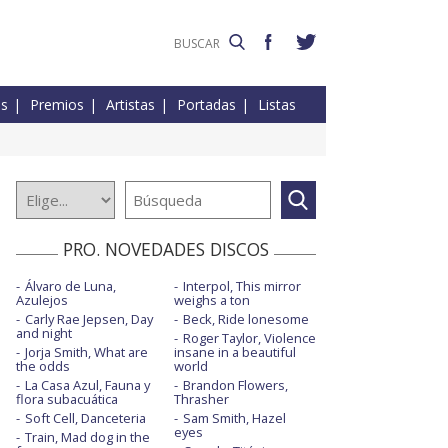
es
Premios
Artistas
Portadas
Listas
PRO. NOVEDADES DISCOS
Álvaro de Luna,
Interpol, This mirror
Azulejos
weighs a ton
Carly Rae Jepsen, Day
Beck, Ride lonesome
and night
Roger Taylor, Violence
Jorja Smith, What are
insane in a beautiful
the odds
world
La Casa Azul, Fauna y
Brandon Flowers,
flora subacuática
Thrasher
Soft Cell, Danceteria
Sam Smith, Hazel
eyes
Train, Mad dog in the