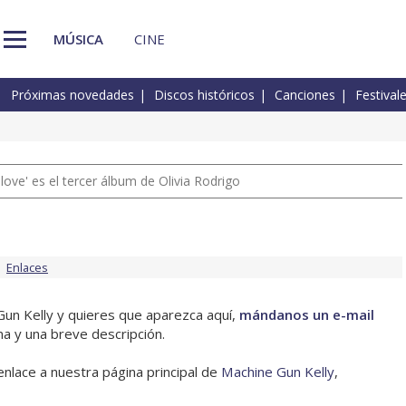
MÚSICA
CINE
Próximas novedades
Discos históricos
Canciones
Festival
 love' es el tercer álbum de Olivia Rodrigo
Enlaces
Gun Kelly y quieres que aparezca aquí,
mándanos un e-mail
na y una breve descripción.
enlace a nuestra página principal de
Machine Gun Kelly
,