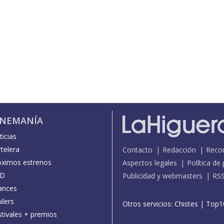
INEMANÍA
icias
telera
Contacto
Redacción
Reco
óximos estrenos
Aspectos legales
Política de
D
Publicidad y webmasters
RS
ances
ilers
Otros servicios:
Chistes
|
Top1
stivales + premios