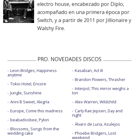
electro house, encabezado por Diplo,
acompañado en una primera época por
Switch, y a partir de 2011 por Jillionaire y
Walshy Fire.
PRO. NOVEDADES DISCOS
Leon Bridges, Happiness
Kasabian, Act III
anytime
Brandon Flowers, Thrasher
Tokio Hotel, Encore
Interpol, This mirror weighs a
Jungle, Sunshine
ton
Anni B Sweet, Alegría
Alex Warren, Wildchild
Europe, Come this madness
Carly Rae Jepsen, Day and
night
beabadoobee, Pylon
Álvaro de Luna, Azulejos
Blossoms, Songs from the
wedding cake
Phoebe Bridgers, Lost
weekend