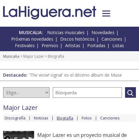
MUSICALIA:
Noticias musicales
Novedades
Próximas novedades
Discos históricos
Canciones
Festivales
Premios
Artistas
Portadas
Listas
Musicalia
>
Major Lazer
> Biografía
Destacado:
'The wow! signal' es el décimo álbum de Muse
Major Lazer
Discografía
Noticias
Biografía
Fotos
Canciones
Major Lazer es un proyecto musical de