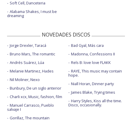
Soft Cell, Danceteria
Alabama Shakes, I must be
dreaming
NOVEDADES DISCOS
Jorge Drexler, Taracá
Bad Gyal, Más cara
Bruno Mars, The romantic
Madonna, Confessions II
Andrés Suárez, Lúa
Rels B: love love FLAKK
Melanie Martinez, Hades
RAYE, This music may contain
hope.
Nil Moliner, Nexo
Niall Horan, Dinner party
Bunbury, De un siglo anterior
James Blake, Trying times
Charli xcx, Music, fashion, film
Harry Styles, Kiss all the time.
Disco, occasionally.
Manuel Carrasco, Pueblo
salvaje I
Gorillaz, The mountain