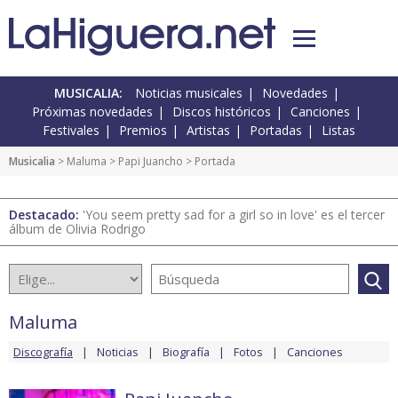
MUSICALIA:
Noticias musicales
Novedades
Próximas novedades
Discos históricos
Canciones
Festivales
Premios
Artistas
Portadas
Listas
Musicalia
>
Maluma
>
Papi Juancho
> Portada
Destacado:
'You seem pretty sad for a girl so in love' es el tercer
álbum de Olivia Rodrigo
Maluma
Discografía
Noticias
Biografía
Fotos
Canciones