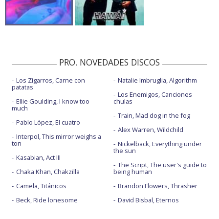
PRO. NOVEDADES DISCOS
Los Zigarros, Carne con
Natalie Imbruglia, Algorithm
patatas
Los Enemigos, Canciones
Ellie Goulding, I know too
chulas
much
Train, Mad dog in the fog
Pablo López, El cuatro
Alex Warren, Wildchild
Interpol, This mirror weighs a
ton
Nickelback, Everything under
the sun
Kasabian, Act III
The Script, The user's guide to
Chaka Khan, Chakzilla
being human
Camela, Titánicos
Brandon Flowers, Thrasher
Beck, Ride lonesome
David Bisbal, Eternos