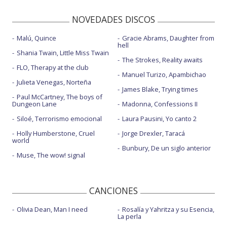
NOVEDADES DISCOS
Malú, Quince
Gracie Abrams, Daughter from
hell
Shania Twain, Little Miss Twain
The Strokes, Reality awaits
FLO, Therapy at the club
Manuel Turizo, Apambichao
Julieta Venegas, Norteña
James Blake, Trying times
Paul McCartney, The boys of
Dungeon Lane
Madonna, Confessions II
Siloé, Terrorismo emocional
Laura Pausini, Yo canto 2
Holly Humberstone, Cruel
Jorge Drexler, Taracá
world
Bunbury, De un siglo anterior
Muse, The wow! signal
CANCIONES
Olivia Dean, Man I need
Rosalía y Yahritza y su Esencia,
La perla