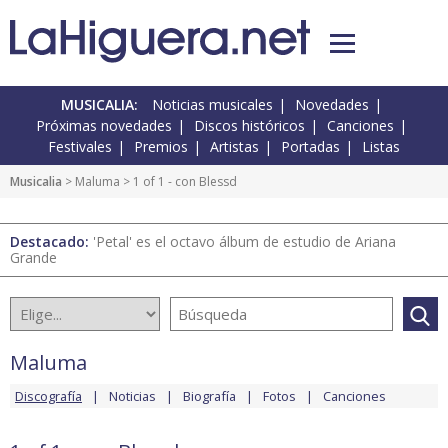
MUSICALIA:
Noticias musicales
Novedades
Próximas novedades
Discos históricos
Canciones
Festivales
Premios
Artistas
Portadas
Listas
Musicalia
>
Maluma
> 1 of 1 - con Blessd
Destacado:
'Petal' es el octavo álbum de estudio de Ariana
Grande
Maluma
Discografía
Noticias
Biografía
Fotos
Canciones