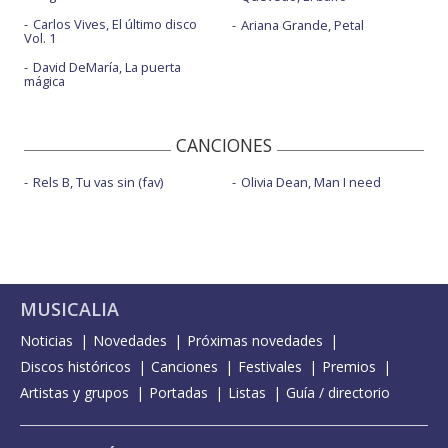
Carlos Vives, El último disco
Ariana Grande, Petal
Vol. 1
David DeMaría, La puerta
mágica
CANCIONES
Rels B, Tu vas sin (fav)
Olivia Dean, Man I need
MUSICALIA
Noticias
Novedades
Próximas novedades
Discos históricos
Canciones
Festivales
Premios
Artistas y grupos
Portadas
Listas
Guía / directorio