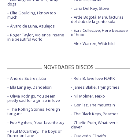
dogs
Lana Del Rey, Stove
Ellie Goulding, I know too
much
Arde Bogotá, Manufacturas
del club de la gente sola
Álvaro de Luna, Azulejos
Ezra Collective, Here because
of hope
Roger Taylor, Violence insane
in a beautiful world
Alex Warren, Wildchild
NOVEDADES DISCOS
Andrés Suárez, Lúa
Rels B: love love FLAKK
Ella Langley, Dandelion
James Blake, Trying times
Olivia Rodrigo, You seem
Nil Moliner, Nexo
pretty sad for a girl so in love
Gorillaz, The mountain
The Rolling Stones, Foreign
tongues
The Black Keys, Peaches!
Foo Fighters, Your favorite toy
Charlie Puth, Whatever's
clever
Paul McCartney, The boys of
Dungeon Lane
Quevedo, El baifo