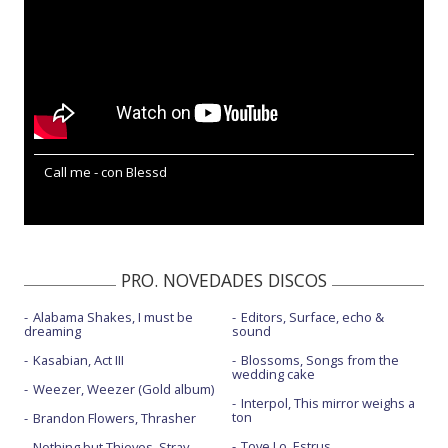
Call me - con Blessd
PRO. NOVEDADES DISCOS
Alabama Shakes, I must be
Editors, Surface, echo &
dreaming
sound
Kasabian, Act III
Blossoms, Songs from the
wedding cake
Weezer, Weezer (Gold album)
Interpol, This mirror weighs a
ton
Brandon Flowers, Thrasher
Tove Lo, Estrus
Nothing but Thieves, Stray