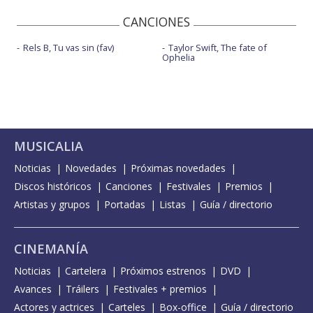
CANCIONES
Rels B, Tu vas sin (fav)
Taylor Swift, The fate of
Ophelia
MUSICALIA
Noticias
Novedades
Próximas novedades
Discos históricos
Canciones
Festivales
Premios
Artistas y grupos
Portadas
Listas
Guía / directorio
CINEMANÍA
Noticias
Cartelera
Próximos estrenos
DVD
Avances
Tráilers
Festivales + premios
Actores y actrices
Carteles
Box-office
Guía / directorio