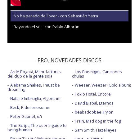
No ha parado de llover - con Sebastián Yatra
Rayando el sol - con Pablo Alborán
PRO. NOVEDADES DISCOS
Arde Bogotá, Manufacturas
Los Enemigos, Canciones
del club de la gente sola
chulas
Alabama Shakes, I must be
Weezer, Weezer (Gold album)
dreaming
Tokio Hotel, Encore
Natalie Imbruglia, Algorithm
David Bisbal, Eternos
Beck, Ride lonesome
beabadoobee, Pylon
Peter Gabriel, o/i
Train, Mad dog in the fog
The Script, The user's guide to
being human
Sam Smith, Hazel eyes
Roger Taylor, Violence insane