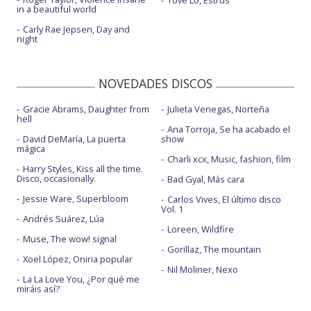
Tove Lo, Estrus
in a beautiful world
Carly Rae Jepsen, Day and
night
NOVEDADES DISCOS
Gracie Abrams, Daughter from
Julieta Venegas, Norteña
hell
Ana Torroja, Se ha acabado el
David DeMaría, La puerta
show
mágica
Charli xcx, Music, fashion, film
Harry Styles, Kiss all the time.
Disco, occasionally.
Bad Gyal, Más cara
Jessie Ware, Superbloom
Carlos Vives, El último disco
Vol. 1
Andrés Suárez, Lúa
Loreen, Wildfire
Muse, The wow! signal
Gorillaz, The mountain
Xoel López, Oniria popular
Nil Moliner, Nexo
La La Love You, ¿Por qué me
miráis así?