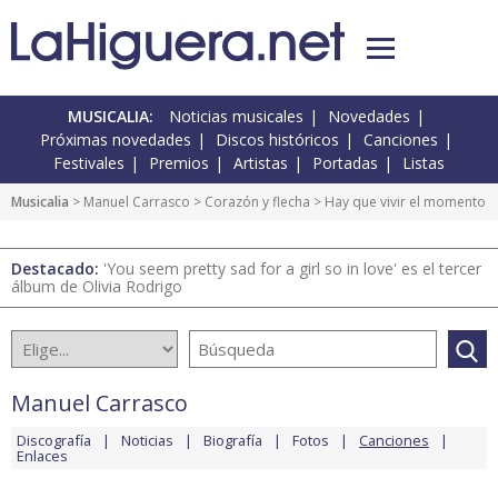
MUSICALIA:
Noticias musicales
Novedades
Próximas novedades
Discos históricos
Canciones
Festivales
Premios
Artistas
Portadas
Listas
Musicalia
>
Manuel Carrasco
>
Corazón y flecha
> Hay que vivir el momento
Destacado:
'You seem pretty sad for a girl so in love' es el tercer
álbum de Olivia Rodrigo
Manuel Carrasco
Discografía
Noticias
Biografía
Fotos
Canciones
Enlaces