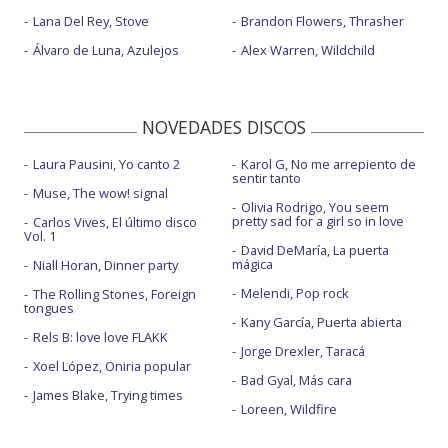
Lana Del Rey, Stove
Brandon Flowers, Thrasher
Álvaro de Luna, Azulejos
Alex Warren, Wildchild
NOVEDADES DISCOS
Laura Pausini, Yo canto 2
Karol G, No me arrepiento de
sentir tanto
Muse, The wow! signal
Olivia Rodrigo, You seem
pretty sad for a girl so in love
Carlos Vives, El último disco
Vol. 1
David DeMaría, La puerta
mágica
Niall Horan, Dinner party
Melendi, Pop rock
The Rolling Stones, Foreign
tongues
Kany García, Puerta abierta
Rels B: love love FLAKK
Jorge Drexler, Taracá
Xoel López, Oniria popular
Bad Gyal, Más cara
James Blake, Trying times
Loreen, Wildfire