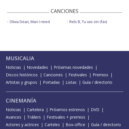
CANCIONES
Olivia Dean, Man I need
Rels B, Tu vas sin (fav)
MUSICALIA
Noticias
Novedades
Próximas novedades
Discos históricos
Canciones
Festivales
Premios
Artistas y grupos
Portadas
Listas
Guía / directorio
CINEMANÍA
Noticias
Cartelera
Próximos estrenos
DVD
Avances
Tráilers
Festivales + premios
Actores y actrices
Carteles
Box-office
Guía / directorio