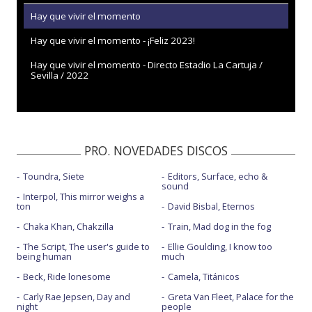
Hay que vivir el momento
Hay que vivir el momento - ¡Feliz 2023!
Hay que vivir el momento - Directo Estadio La Cartuja /
Sevilla / 2022
PRO. NOVEDADES DISCOS
Toundra, Siete
Editors, Surface, echo &
sound
Interpol, This mirror weighs a
ton
David Bisbal, Eternos
Chaka Khan, Chakzilla
Train, Mad dog in the fog
The Script, The user's guide to
Ellie Goulding, I know too
being human
much
Beck, Ride lonesome
Camela, Titánicos
Carly Rae Jepsen, Day and
Greta Van Fleet, Palace for the
night
people