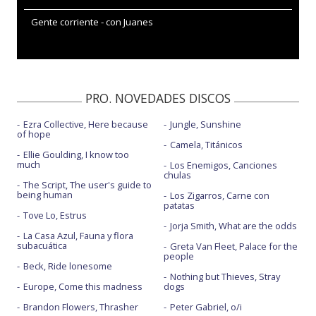
Gente corriente - con Juanes
PRO. NOVEDADES DISCOS
Ezra Collective, Here because
Jungle, Sunshine
of hope
Camela, Titánicos
Ellie Goulding, I know too
much
Los Enemigos, Canciones
chulas
The Script, The user's guide to
being human
Los Zigarros, Carne con
patatas
Tove Lo, Estrus
Jorja Smith, What are the odds
La Casa Azul, Fauna y flora
subacuática
Greta Van Fleet, Palace for the
people
Beck, Ride lonesome
Nothing but Thieves, Stray
Europe, Come this madness
dogs
Brandon Flowers, Thrasher
Peter Gabriel, o/i