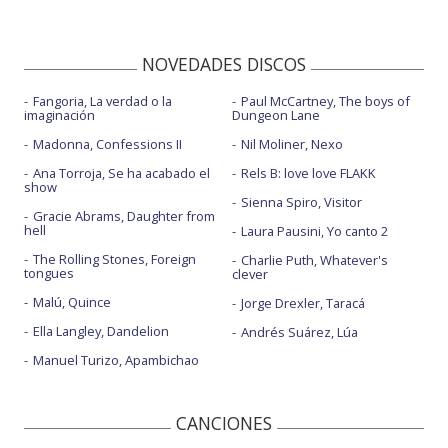
NOVEDADES DISCOS
Fangoria, La verdad o la
Paul McCartney, The boys of
imaginación
Dungeon Lane
Madonna, Confessions II
Nil Moliner, Nexo
Ana Torroja, Se ha acabado el
Rels B: love love FLAKK
show
Sienna Spiro, Visitor
Gracie Abrams, Daughter from
hell
Laura Pausini, Yo canto 2
The Rolling Stones, Foreign
Charlie Puth, Whatever's
tongues
clever
Malú, Quince
Jorge Drexler, Taracá
Ella Langley, Dandelion
Andrés Suárez, Lúa
Manuel Turizo, Apambichao
CANCIONES