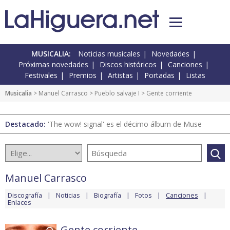
MUSICALIA:
Noticias musicales
Novedades
Próximas novedades
Discos históricos
Canciones
Festivales
Premios
Artistas
Portadas
Listas
Musicalia
>
Manuel Carrasco
>
Pueblo salvaje I
> Gente corriente
Destacado:
'The wow! signal' es el décimo álbum de Muse
Manuel Carrasco
Discografía
Noticias
Biografía
Fotos
Canciones
Enlaces
Gente corriente