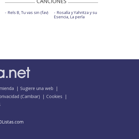
CANCIONES
Rels B, Tu vas sin (fav)
Rosalía y Yahritza y su
Esencia, La perla
mienda
Sugiere una web
 privacidad
(
Cambiar
)
Cookies
S
0Listas.com