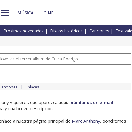
MÚSICA
CINE
Próximas novedades
Discos históricos
Canciones
Festival
 love' es el tercer álbum de Olivia Rodrigo
Canciones
Enlaces
thony y quieres que aparezca aquí,
mándanos un e-mail
na y una breve descripción.
enlace a nuestra página principal de
Marc Anthony
, pondremos