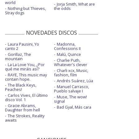
world
Jorja Smith, What are
Nothing but Thieves,
the odds
Stray dogs
NOVEDADES DISCOS
Laura Pausini, Yo
Madonna,
canto 2
Confessions II
Gorillaz, The
Malú, Quince
mountain
Charlie Puth,
La La Love You, ¿Por
Whatever's clever
qué me miráis así?
Charli xcx, Music,
RAYE, This music may
fashion, film
contain hope.
Andrés Suárez, Lúa
The Black Keys,
Manuel Carrasco,
Peaches!
Pueblo salvaje I
Carlos Vives, El último
Muse, The wow!
disco Vol. 1
signal
Gracie Abrams,
Bad Gyal, Más cara
Daughter from hell
The Strokes, Reality
awaits