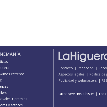
INEMANÍA
icias
telera
Contacto
Redacción
Reco
óximos estrenos
Aspectos legales
Política de
D
Publicidad y webmasters
RS
ances
ilers
Otros servicios:
Chistes
|
Top1
stivales + premios
ores y actrices