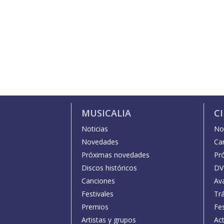
MUSICALIA
C
Noticias
Not
Novedades
Car
Próximas novedades
Pr
Discos históricos
DV
Canciones
Av
Festivales
Trá
Premios
Fe
Artistas y grupos
Act