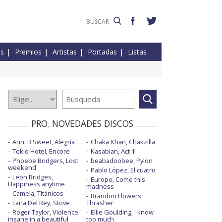
es
Premios
Artistas
Portadas
Listas
PRO. NOVEDADES DISCOS
Anni B Sweet, Alegría
Chaka Khan, Chakzilla
Tokio Hotel, Encore
Kasabian, Act III
Phoebe Bridgers, Lost
beabadoobee, Pylon
weekend
Pablo López, El cuatro
Leon Bridges,
Europe, Come this
Happiness anytime
madness
Camela, Titánicos
Brandon Flowers,
Lana Del Rey, Stove
Thrasher
Roger Taylor, Violence
Ellie Goulding, I know
insane in a beautiful
too much