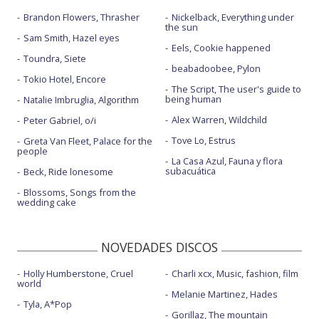
Brandon Flowers, Thrasher
Nickelback, Everything under
the sun
Sam Smith, Hazel eyes
Eels, Cookie happened
Toundra, Siete
beabadoobee, Pylon
Tokio Hotel, Encore
The Script, The user's guide to
being human
Natalie Imbruglia, Algorithm
Alex Warren, Wildchild
Peter Gabriel, o/i
Tove Lo, Estrus
Greta Van Fleet, Palace for the
people
La Casa Azul, Fauna y flora
subacuática
Beck, Ride lonesome
Blossoms, Songs from the
wedding cake
NOVEDADES DISCOS
Holly Humberstone, Cruel
Charli xcx, Music, fashion, film
world
Melanie Martinez, Hades
Tyla, A*Pop
Gorillaz, The mountain