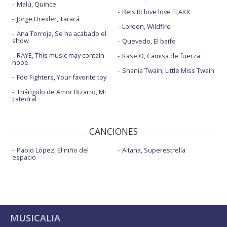
Malú, Quince
Rels B: love love FLAKK
Jorge Drexler, Taracá
Loreen, Wildfire
Ana Torroja, Se ha acabado el
show
Quevedo, El baifo
RAYE, This music may contain
Kase.O, Camisa de fuerza
hope.
Shania Twain, Little Miss Twain
Foo Fighters, Your favorite toy
Triángulo de Amor Bizarro, Mi
catedral
CANCIONES
Pablo López, El niño del
Aitana, Superestrella
espacio
MUSICALIA