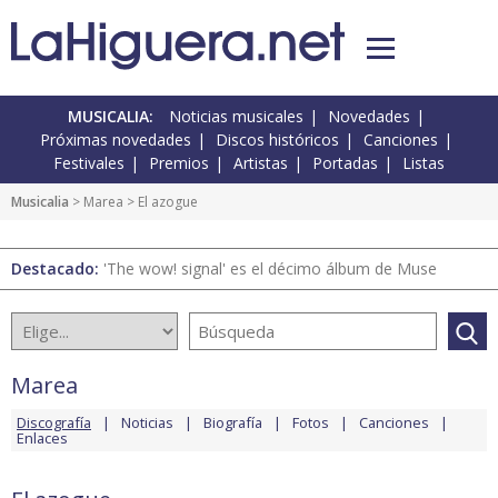
MUSICALIA:
Noticias musicales
Novedades
Próximas novedades
Discos históricos
Canciones
Festivales
Premios
Artistas
Portadas
Listas
Musicalia
>
Marea
> El azogue
Destacado:
'The wow! signal' es el décimo álbum de Muse
Marea
Discografía
Noticias
Biografía
Fotos
Canciones
Enlaces