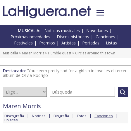
MUSICALIA:
Noticias musicales
Novedades
Próximas novedades
Discos históricos
Canciones
Festivales
Premios
Artistas
Portadas
Listas
Musicalia
>
Maren Morris
>
Humble quest
> Circles around this town
Destacado:
'You seem pretty sad for a girl so in love' es el tercer
álbum de Olivia Rodrigo
Maren Morris
Discografía
Noticias
Biografía
Fotos
Canciones
Enlaces