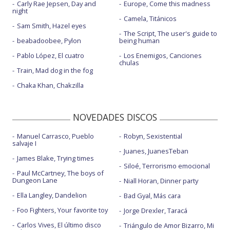
Carly Rae Jepsen, Day and
Europe, Come this madness
night
Camela, Titánicos
Sam Smith, Hazel eyes
The Script, The user's guide to
beabadoobee, Pylon
being human
Pablo López, El cuatro
Los Enemigos, Canciones
chulas
Train, Mad dog in the fog
Chaka Khan, Chakzilla
NOVEDADES DISCOS
Manuel Carrasco, Pueblo
Robyn, Sexistential
salvaje I
Juanes, JuanesTeban
James Blake, Trying times
Siloé, Terrorismo emocional
Paul McCartney, The boys of
Dungeon Lane
Niall Horan, Dinner party
Ella Langley, Dandelion
Bad Gyal, Más cara
Foo Fighters, Your favorite toy
Jorge Drexler, Taracá
Carlos Vives, El último disco
Triángulo de Amor Bizarro, Mi