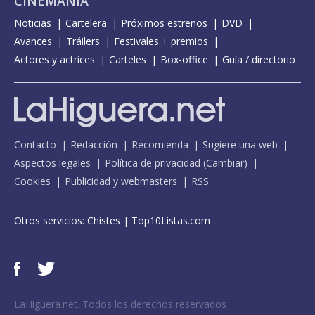
CINEMANÍA
Noticias
Cartelera
Próximos estrenos
DVD
Avances
Tráilers
Festivales + premios
Actores y actrices
Carteles
Box-office
Guía / directorio
Contacto
Redacción
Recomienda
Sugiere una web
Aspectos legales
Política de privacidad
(
Cambiar
)
Cookies
Publicidad y webmasters
RSS
Otros servicios:
Chistes
|
Top10Listas.com
LaHiguera.net. Todos los derechos reservados