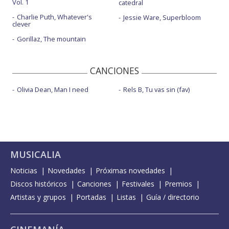
Vol. 1
catedral
Charlie Puth, Whatever's
Jessie Ware, Superbloom
clever
Gorillaz, The mountain
CANCIONES
Olivia Dean, Man I need
Rels B, Tu vas sin (fav)
MUSICALIA
Noticias
Novedades
Próximas novedades
Discos históricos
Canciones
Festivales
Premios
Artistas y grupos
Portadas
Listas
Guía / directorio