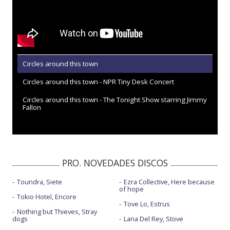
Circles around this town
Circles around this town - NPR Tiny Desk Concert
Circles around this town - The Tonight Show starring Jimmy
Fallon
PRO. NOVEDADES DISCOS
Toundra, Siete
Ezra Collective, Here because
of hope
Tokio Hotel, Encore
Tove Lo, Estrus
Nothing but Thieves, Stray
dogs
Lana Del Rey, Stove