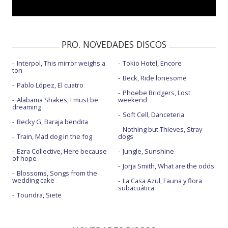
PRO. NOVEDADES DISCOS
Interpol, This mirror weighs a
Tokio Hotel, Encore
ton
Beck, Ride lonesome
Pablo López, El cuatro
Phoebe Bridgers, Lost
Alabama Shakes, I must be
weekend
dreaming
Soft Cell, Danceteria
Becky G, Baraja bendita
Nothing but Thieves, Stray
Train, Mad dog in the fog
dogs
Ezra Collective, Here because
Jungle, Sunshine
of hope
Jorja Smith, What are the odds
Blossoms, Songs from the
wedding cake
La Casa Azul, Fauna y flora
subacuática
Toundra, Siete