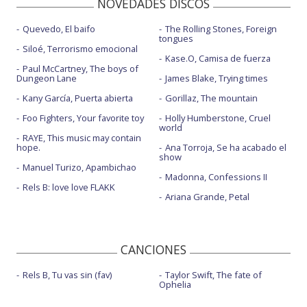
NOVEDADES DISCOS
Quevedo, El baifo
The Rolling Stones, Foreign
tongues
Siloé, Terrorismo emocional
Kase.O, Camisa de fuerza
Paul McCartney, The boys of
Dungeon Lane
James Blake, Trying times
Kany García, Puerta abierta
Gorillaz, The mountain
Foo Fighters, Your favorite toy
Holly Humberstone, Cruel
world
RAYE, This music may contain
hope.
Ana Torroja, Se ha acabado el
show
Manuel Turizo, Apambichao
Madonna, Confessions II
Rels B: love love FLAKK
Ariana Grande, Petal
CANCIONES
Rels B, Tu vas sin (fav)
Taylor Swift, The fate of
Ophelia