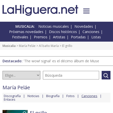
MUSICALIA:
Noticias musicales
Novedades
Próximas novedades
Discos históricos
Canciones
Festivales
Premios
Artistas
Portadas
Listas
Musicalia
>
María Peláe
>
Al baño María
> El grillo
Destacado:
'The wow! signal' es el décimo álbum de Muse
María Peláe
Discografía
Noticias
Biografía
Fotos
Canciones
Enlaces
El grillo