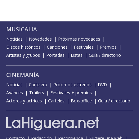
MUSICALIA
Noticias
Novedades
Próximas novedades
Discos históricos
Canciones
Festivales
Premios
Artistas y grupos
Portadas
Listas
Guía / directorio
CINEMANÍA
Noticias
Cartelera
Próximos estrenos
DVD
Avances
Tráilers
Festivales + premios
Actores y actrices
Carteles
Box-office
Guía / directorio
Contacto
Redacción
Recomienda
Sugiere una web