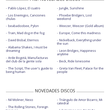
Pablo López, El cuatro
Jungle, Sunshine
Los Enemigos, Canciones
Phoebe Bridgers, Lost
chulas
weekend
beabadoobee, Pylon
Weezer, Weezer (Gold album)
Train, Mad dog in the fog
Europe, Come this madness
David Bisbal, Eternos
Nickelback, Everything under
the sun
Alabama Shakes, I must be
dreaming
Leon Bridges, Happiness
anytime
Arde Bogotá, Manufacturas
del club de la gente sola
Beck, Ride lonesome
The Script, The user's guide to
Greta Van Fleet, Palace for the
being human
people
NOVEDADES DISCOS
Nil Moliner, Nexo
Triángulo de Amor Bizarro, Mi
catedral
The Rolling Stones, Foreign