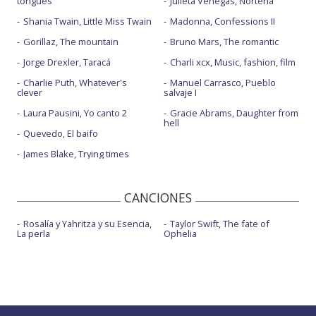
tongues
Julieta Venegas, Norteña
Shania Twain, Little Miss Twain
Madonna, Confessions II
Gorillaz, The mountain
Bruno Mars, The romantic
Jorge Drexler, Taracá
Charli xcx, Music, fashion, film
Charlie Puth, Whatever's
Manuel Carrasco, Pueblo
clever
salvaje I
Laura Pausini, Yo canto 2
Gracie Abrams, Daughter from
hell
Quevedo, El baifo
James Blake, Trying times
CANCIONES
Rosalía y Yahritza y su Esencia,
Taylor Swift, The fate of
La perla
Ophelia