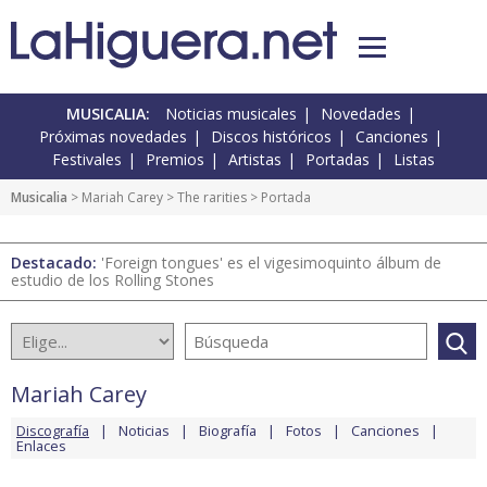
MUSICALIA:
Noticias musicales
Novedades
Próximas novedades
Discos históricos
Canciones
Festivales
Premios
Artistas
Portadas
Listas
Musicalia
>
Mariah Carey
>
The rarities
> Portada
Destacado:
'Foreign tongues' es el vigesimoquinto álbum de
estudio de los Rolling Stones
Mariah Carey
Discografía
Noticias
Biografía
Fotos
Canciones
Enlaces