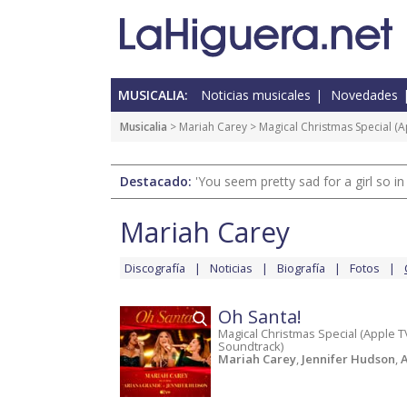
MUSICALIA:
Noticias musicales
Novedades
Musicalia
>
Mariah Carey
>
Magical Christmas Special (A
Destacado:
'You seem pretty sad for a girl so in
Mariah Carey
Discografía
Noticias
Biografía
Fotos
Oh Santa!
Magical Christmas Special (Apple TV
Soundtrack)
Mariah Carey
,
Jennifer Hudson
,