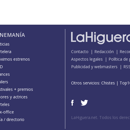
INEMANÍA
icias
telera
Contacto
Redacción
Reco
óximos estrenos
Aspectos legales
Política de
D
Publicidad y webmasters
RS
ances
ilers
Otros servicios:
Chistes
|
Top1
stivales + premios
ores y actrices
teles
x-office
LaHiguera.net. Todos los dere
a / directorio