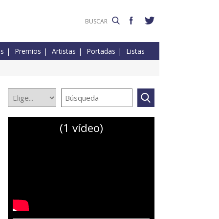
es
Premios
Artistas
Portadas
Listas
(1 vídeo)