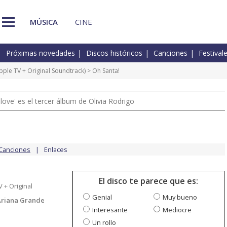
MÚSICA
CINE
Próximas novedades
Discos históricos
Canciones
Festival
pple TV + Original Soundtrack)
> Oh Santa!
 love' es el tercer álbum de Olivia Rodrigo
Canciones
Enlaces
El disco te parece que es:
 + Original
Genial
Muy bueno
Ariana Grande
Interesante
Mediocre
Un rollo