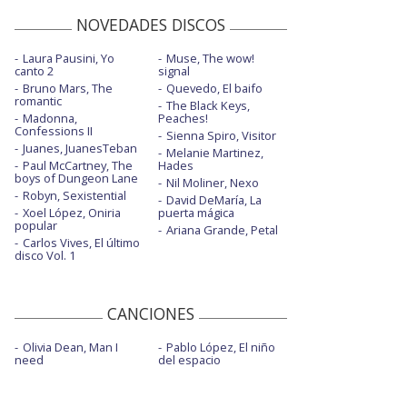
NOVEDADES DISCOS
Laura Pausini, Yo
Muse, The wow!
canto 2
signal
Bruno Mars, The
Quevedo, El baifo
romantic
The Black Keys,
Madonna,
Peaches!
Confessions II
Sienna Spiro, Visitor
Juanes, JuanesTeban
Melanie Martinez,
Paul McCartney, The
Hades
boys of Dungeon Lane
Nil Moliner, Nexo
Robyn, Sexistential
David DeMaría, La
Xoel López, Oniria
puerta mágica
popular
Ariana Grande, Petal
Carlos Vives, El último
disco Vol. 1
CANCIONES
Olivia Dean, Man I
Pablo López, El niño
need
del espacio