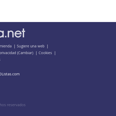
mienda
Sugiere una web
 privacidad
(
Cambiar
)
Cookies
S
0Listas.com
chos reservados