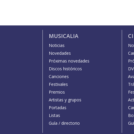
MUSICALIA
C
Noticias
Not
Novedades
Car
Próximas novedades
Pr
Discos históricos
DV
Canciones
Av
Festivales
Trá
Premios
Fe
Artistas y grupos
Act
Portadas
Car
Listas
Bo
Guía / directorio
Guí