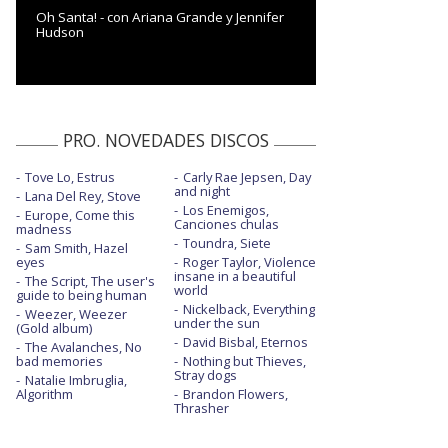
Oh Santa! - con Ariana Grande y Jennifer
Hudson
PRO. NOVEDADES DISCOS
Tove Lo, Estrus
Carly Rae Jepsen, Day
and night
Lana Del Rey, Stove
Los Enemigos,
Europe, Come this
Canciones chulas
madness
Toundra, Siete
Sam Smith, Hazel
eyes
Roger Taylor, Violence
insane in a beautiful
The Script, The user's
world
guide to being human
Nickelback, Everything
Weezer, Weezer
under the sun
(Gold album)
David Bisbal, Eternos
The Avalanches, No
bad memories
Nothing but Thieves,
Stray dogs
Natalie Imbruglia,
Algorithm
Brandon Flowers,
Thrasher