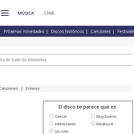
MÚSICA
CINE
Próximas novedades
Discos históricos
Canciones
Festival
pista de baile de Madonna
Canciones
Enlaces
El disco te parece que es:
Genial
Muy bueno
Interesante
Mediocre
Un rollo