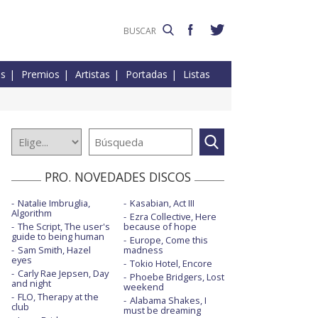
es
Premios
Artistas
Portadas
Listas
PRO. NOVEDADES DISCOS
Natalie Imbruglia,
Kasabian, Act III
Algorithm
Ezra Collective, Here
The Script, The user's
because of hope
guide to being human
Europe, Come this
Sam Smith, Hazel
madness
eyes
Tokio Hotel, Encore
Carly Rae Jepsen, Day
Phoebe Bridgers, Lost
and night
weekend
FLO, Therapy at the
Alabama Shakes, I
club
must be dreaming