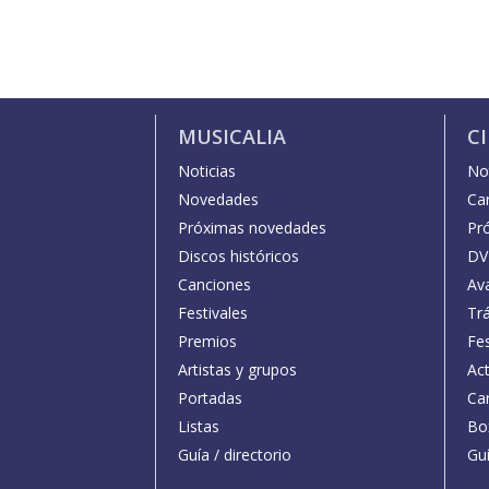
MUSICALIA
C
Noticias
Not
Novedades
Car
Próximas novedades
Pr
Discos históricos
DV
Canciones
Av
Festivales
Trá
Premios
Fe
Artistas y grupos
Act
Portadas
Car
Listas
Bo
Guía / directorio
Guí