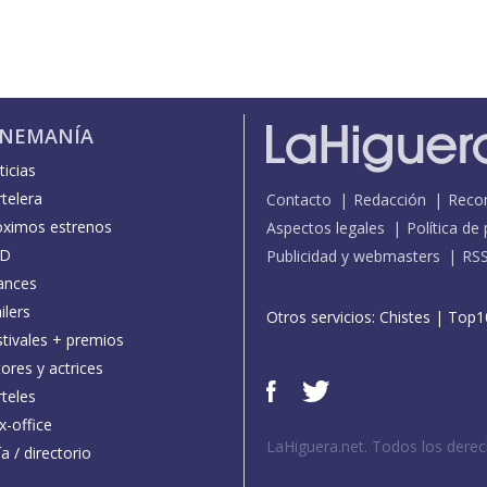
INEMANÍA
icias
telera
Contacto
Redacción
Reco
óximos estrenos
Aspectos legales
Política de
D
Publicidad y webmasters
RS
ances
ilers
Otros servicios:
Chistes
|
Top1
stivales + premios
ores y actrices
teles
x-office
LaHiguera.net. Todos los dere
a / directorio