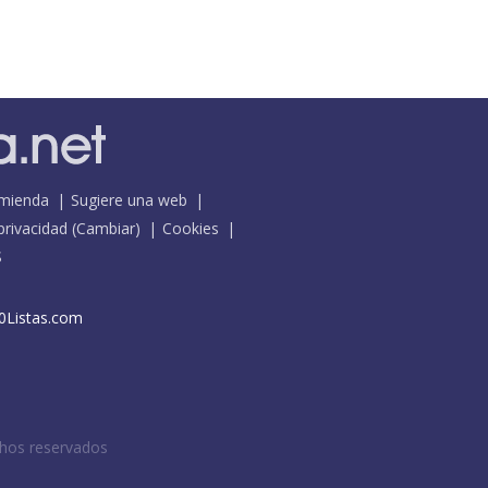
mienda
Sugiere una web
 privacidad
(
Cambiar
)
Cookies
S
0Listas.com
chos reservados