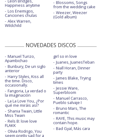
Leon Bridges,
Blossoms, Songs
Happiness anytime
from the wedding cake
Los Enemigos,
Weezer, Weezer
Canciones chulas
(Gold album)
Alex Warren,
Wildchild
NOVEDADES DISCOS
Manuel Turizo,
girl so in love
Apambichao
Juanes, JuanesTeban
Bunbury, De un siglo
Niall Horan, Dinner
anterior
party
Harry Styles, Kiss all
James Blake, Trying
the time. Disco,
times
occasionally.
Jessie Ware,
Fangoria, La verdad o
Superbloom
la imaginación
Manuel Carrasco,
La La Love You, ¿Por
Pueblo salvaje I
qué me miráis así?
Bruno Mars, The
Shania Twain, Little
romantic
Miss Twain
RAYE, This music may
Rels B: love love
contain hope.
FLAKK
Bad Gyal, Más cara
Olivia Rodrigo, You
seem pretty sad for a