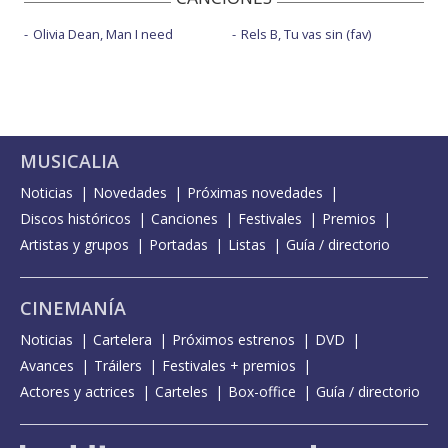
Olivia Dean, Man I need
Rels B, Tu vas sin (fav)
MUSICALIA
Noticias
Novedades
Próximas novedades
Discos históricos
Canciones
Festivales
Premios
Artistas y grupos
Portadas
Listas
Guía / directorio
CINEMANÍA
Noticias
Cartelera
Próximos estrenos
DVD
Avances
Tráilers
Festivales + premios
Actores y actrices
Carteles
Box-office
Guía / directorio