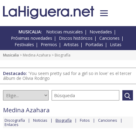
MUSICALIA:
Noticias musicales
Novedades
Próximas novedades
Discos históricos
Canciones
Festivales
Premios
Artistas
Portadas
Listas
Musicalia
>
Medina Azahara
> Biografía
Destacado:
'You seem pretty sad for a girl so in love' es el tercer
álbum de Olivia Rodrigo
Medina Azahara
Discografía
Noticias
Biografía
Fotos
Canciones
Enlaces