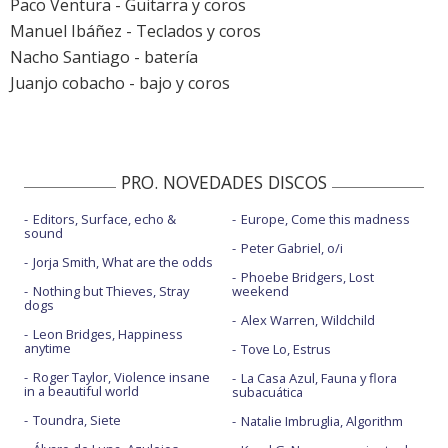
Paco Ventura - Guitarra y coros
Manuel Ibáñez - Teclados y coros
Nacho Santiago - batería
Juanjo cobacho - bajo y coros
PRO. NOVEDADES DISCOS
Editors, Surface, echo &
Europe, Come this madness
sound
Peter Gabriel, o/i
Jorja Smith, What are the odds
Phoebe Bridgers, Lost
Nothing but Thieves, Stray
weekend
dogs
Alex Warren, Wildchild
Leon Bridges, Happiness
anytime
Tove Lo, Estrus
Roger Taylor, Violence insane
La Casa Azul, Fauna y flora
in a beautiful world
subacuática
Toundra, Siete
Natalie Imbruglia, Algorithm