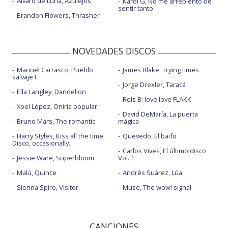
Álvaro de Luna, Azulejos
Karol G, No me arrepiento de
sentir tanto
Brandon Flowers, Thrasher
NOVEDADES DISCOS
Manuel Carrasco, Pueblo
James Blake, Trying times
salvaje I
Jorge Drexler, Taracá
Ella Langley, Dandelion
Rels B: love love FLAKK
Xoel López, Oniria popular
David DeMaría, La puerta
Bruno Mars, The romantic
mágica
Harry Styles, Kiss all the time.
Quevedo, El baifo
Disco, occasionally.
Carlos Vives, El último disco
Jessie Ware, Superbloom
Vol. 1
Malú, Quince
Andrés Suárez, Lúa
Sienna Spiro, Visitor
Muse, The wow! signal
CANCIONES