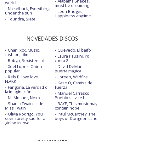
Alabama Shakes, I
world
must be dreaming
Nickelback, Everything
Leon Bridges,
under the sun
Happiness anytime
Toundra, Siete
NOVEDADES DISCOS
Charli xcx, Music,
Quevedo, El baifo
fashion, film
Laura Pausini, Yo
Robyn, Sexistential
canto 2
Xoel López, Oniria
David DeMaría, La
popular
puerta mágica
Rels B: love love
Loreen, Wildfire
FLAKK
Kase.O, Camisa de
Fangoria, La verdad o
fuerza
la imaginación
Manuel Carrasco,
Nil Moliner, Nexo
Pueblo salvaje I
Shania Twain, Little
RAYE, This music may
Miss Twain
contain hope.
Olivia Rodrigo, You
Paul McCartney, The
seem pretty sad for a
boys of Dungeon Lane
girl so in love