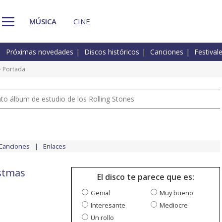
MÚSICA
CINE
Próximas novedades
Discos históricos
Canciones
Festival
 Portada
nto álbum de estudio de los Rolling Stones
Canciones
Enlaces
istmas
El disco te parece que es:
Genial
Muy bueno
Interesante
Mediocre
Un rollo