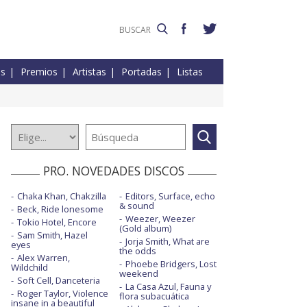
es
Premios
Artistas
Portadas
Listas
PRO. NOVEDADES DISCOS
Chaka Khan, Chakzilla
Editors, Surface, echo
& sound
Beck, Ride lonesome
Weezer, Weezer
Tokio Hotel, Encore
(Gold album)
Sam Smith, Hazel
Jorja Smith, What are
eyes
the odds
Alex Warren,
Phoebe Bridgers, Lost
Wildchild
weekend
Soft Cell, Danceteria
La Casa Azul, Fauna y
Roger Taylor, Violence
flora subacuática
insane in a beautiful