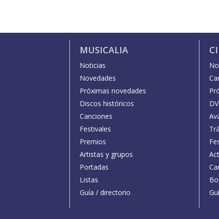
MUSICALIA
C
Noticias
Not
Novedades
Car
Próximas novedades
Pr
Discos históricos
DV
Canciones
Av
Festivales
Trá
Premios
Fe
Artistas y grupos
Act
Portadas
Car
Listas
Bo
Guía / directorio
Guí