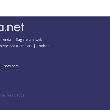
mienda
Sugiere una web
 privacidad
(
Cambiar
)
Cookies
S
0Listas.com
chos reservados