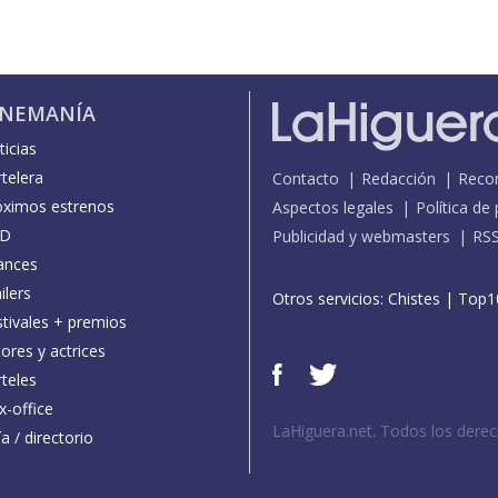
INEMANÍA
icias
telera
Contacto
Redacción
Reco
óximos estrenos
Aspectos legales
Política de
D
Publicidad y webmasters
RS
ances
ilers
Otros servicios:
Chistes
|
Top1
stivales + premios
ores y actrices
teles
x-office
LaHiguera.net. Todos los dere
a / directorio