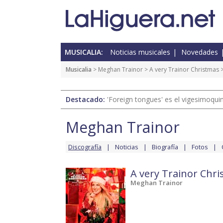
MUSICALIA:
Noticias musicales
Novedades
Musicalia
>
Meghan Trainor
>
A very Trainor Christmas
>
Destacado:
'Foreign tongues' es el vigesimoqui
Meghan Trainor
Discografía
Noticias
Biografía
Fotos
A very Trainor Chr
Meghan Trainor