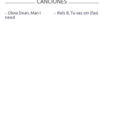
CANCIONES
Olivia Dean, Man I
Rels B, Tu vas sin (fav)
need