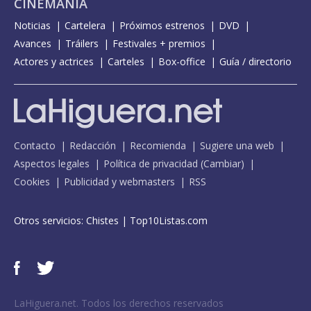
CINEMANÍA
Noticias
Cartelera
Próximos estrenos
DVD
Avances
Tráilers
Festivales + premios
Actores y actrices
Carteles
Box-office
Guía / directorio
Contacto
Redacción
Recomienda
Sugiere una web
Aspectos legales
Política de privacidad
(
Cambiar
)
Cookies
Publicidad y webmasters
RSS
Otros servicios:
Chistes
|
Top10Listas.com
LaHiguera.net. Todos los derechos reservados