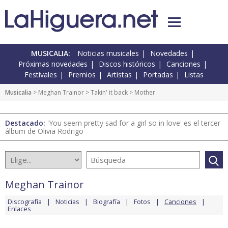
MUSICALIA:
Noticias musicales
Novedades
Próximas novedades
Discos históricos
Canciones
Festivales
Premios
Artistas
Portadas
Listas
Musicalia
>
Meghan Trainor
>
Takin' it back
> Mother
Destacado:
'You seem pretty sad for a girl so in love' es el tercer
álbum de Olivia Rodrigo
Meghan Trainor
Discografía
Noticias
Biografía
Fotos
Canciones
Enlaces