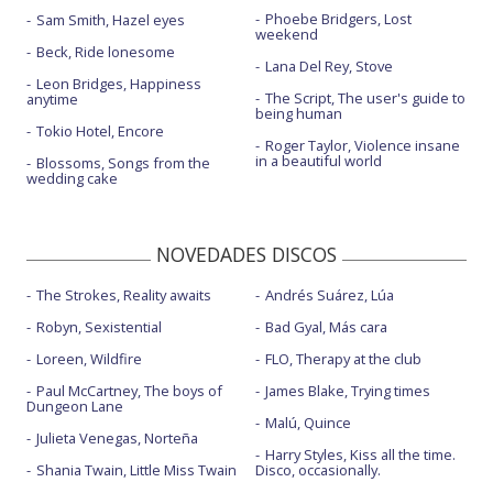
Phoebe Bridgers, Lost
Sam Smith, Hazel eyes
weekend
Beck, Ride lonesome
Lana Del Rey, Stove
Leon Bridges, Happiness
The Script, The user's guide to
anytime
being human
Tokio Hotel, Encore
Roger Taylor, Violence insane
in a beautiful world
Blossoms, Songs from the
wedding cake
NOVEDADES DISCOS
The Strokes, Reality awaits
Andrés Suárez, Lúa
Robyn, Sexistential
Bad Gyal, Más cara
Loreen, Wildfire
FLO, Therapy at the club
Paul McCartney, The boys of
James Blake, Trying times
Dungeon Lane
Malú, Quince
Julieta Venegas, Norteña
Harry Styles, Kiss all the time.
Shania Twain, Little Miss Twain
Disco, occasionally.