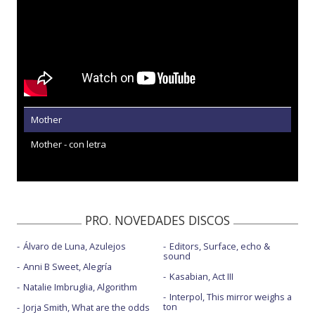
Mother
Mother - con letra
PRO. NOVEDADES DISCOS
Álvaro de Luna, Azulejos
Editors, Surface, echo &
sound
Anni B Sweet, Alegría
Kasabian, Act III
Natalie Imbruglia, Algorithm
Interpol, This mirror weighs a
ton
Jorja Smith, What are the odds