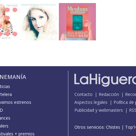
INEMANÍA
icias
telera
Contacto
Redacción
Reco
óximos estrenos
Aspectos legales
Política de
D
Publicidad y webmasters
RS
ances
ilers
Otros servicios:
Chistes
|
Top1
stivales + premios