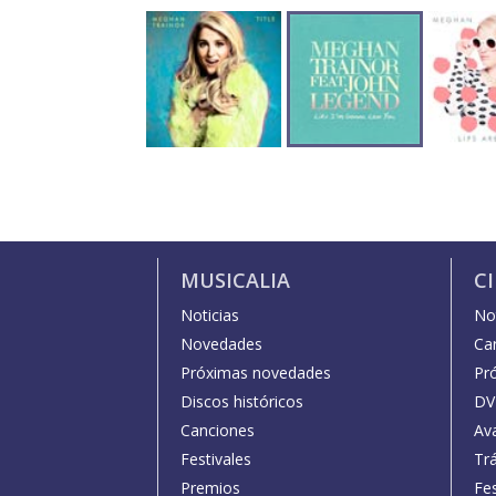
MUSICALIA
C
Noticias
Not
Novedades
Car
Próximas novedades
Pr
Discos históricos
DV
Canciones
Av
Festivales
Trá
Premios
Fe