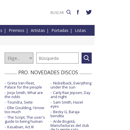
es
Premios
Artistas
Portadas
Listas
PRO. NOVEDADES DISCOS
Greta Van Fleet,
Nickelback, Everything
Palace for the people
under the sun
Jorja Smith, What are
Carly Rae Jepsen, Day
the odds
and night
Toundra, Siete
Sam Smith, Hazel
eyes
Ellie Goulding, I know
too much
Becky G, Baraja
bendita
The Script, The user's
guide to being human
Arde Bogotá,
Manufacturas del club
Kasabian, Act III
de la gente sola