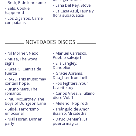
Beck, Ride lonesome
Lana Del Rey, Stove
Eels, Cookie
La Casa Azul, Fauna y
happened
flora subacuática
Los Zigarros, Carne
con patatas
NOVEDADES DISCOS
Nil Moliner, Nexo
Manuel Carrasco,
Pueblo salvaje I
Muse, The wow!
signal
Ella Langley,
Dandelion
Kase.O, Camisa de
fuerza
Gracie Abrams,
Daughter from hell
RAYE, This music may
contain hope.
Foo Fighters, Your
favorite toy
Bruno Mars, The
romantic
Carlos Vives, El último
disco Vol. 1
Paul McCartney, The
boys of Dungeon Lane
Melendi, Pop rock
Siloé, Terrorismo
Triángulo de Amor
emocional
Bizarro, Mi catedral
Niall Horan, Dinner
David DeMaría, La
party
puerta mágica