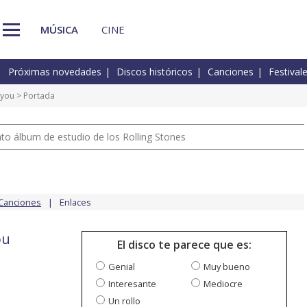
MÚSICA
CINE
Próximas novedades
Discos históricos
Canciones
Festival
 you
> Portada
nto álbum de estudio de los Rolling Stones
Canciones
Enlaces
ou
El disco te parece que es:
Genial
Muy bueno
Interesante
Mediocre
Un rollo