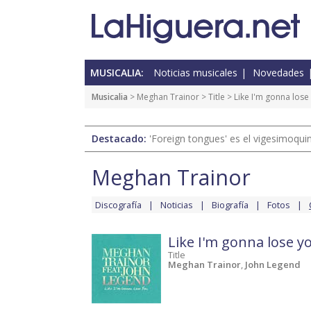
MUSICALIA:
Noticias musicales
Novedades
Musicalia
>
Meghan Trainor
>
Title
>
Like I'm gonna lose
Destacado:
'Foreign tongues' es el vigesimoqui
Meghan Trainor
Discografía
Noticias
Biografía
Fotos
Like I'm gonna lose y
Title
Meghan Trainor
,
John Legend