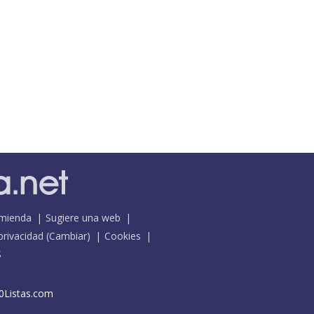
mienda
Sugiere una web
 privacidad
(
Cambiar
)
Cookies
S
0Listas.com