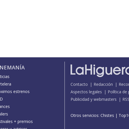
INEMANÍA
icias
telera
Contacto
Redacción
Reco
óximos estrenos
Aspectos legales
Política de
D
Publicidad y webmasters
RS
ances
ilers
Otros servicios:
Chistes
|
Top1
stivales + premios
ores y actrices