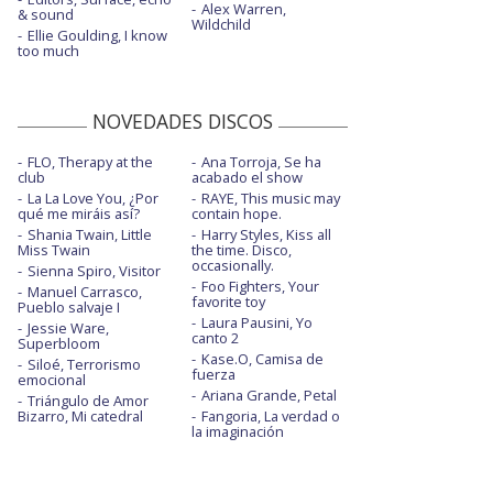
Alex Warren,
& sound
Wildchild
Ellie Goulding, I know
too much
NOVEDADES DISCOS
FLO, Therapy at the
Ana Torroja, Se ha
club
acabado el show
La La Love You, ¿Por
RAYE, This music may
qué me miráis así?
contain hope.
Shania Twain, Little
Harry Styles, Kiss all
Miss Twain
the time. Disco,
occasionally.
Sienna Spiro, Visitor
Foo Fighters, Your
Manuel Carrasco,
favorite toy
Pueblo salvaje I
Laura Pausini, Yo
Jessie Ware,
canto 2
Superbloom
Kase.O, Camisa de
Siloé, Terrorismo
fuerza
emocional
Ariana Grande, Petal
Triángulo de Amor
Bizarro, Mi catedral
Fangoria, La verdad o
la imaginación