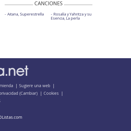
CANCIONES
Aitana, Superestrella
Rosalía y Yahritza y su
Esencia, La perla
mienda
Sugiere una web
 privacidad
(
Cambiar
)
Cookies
S
0Listas.com