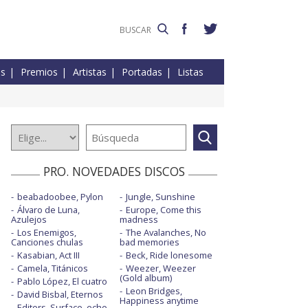
es
Premios
Artistas
Portadas
Listas
PRO. NOVEDADES DISCOS
beabadoobee, Pylon
Jungle, Sunshine
Álvaro de Luna,
Europe, Come this
Azulejos
madness
Los Enemigos,
The Avalanches, No
Canciones chulas
bad memories
Kasabian, Act III
Beck, Ride lonesome
Camela, Titánicos
Weezer, Weezer
(Gold album)
Pablo López, El cuatro
Leon Bridges,
David Bisbal, Eternos
Happiness anytime
Editors, Surface, echo