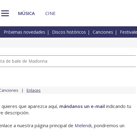
MÚSICA
CINE
Próximas novedades
Discos históricos
Canciones
Festival
pista de baile de Madonna
Canciones
Enlaces
y quieres que aparezca aquí,
mándanos un e-mail
indicando tu
e descripción.
enlace a nuestra página principal de
Melendi
, pondremos un