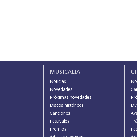
MUSICALIA
C
Noticias
Not
Novedades
Car
Próximas novedades
Pr
Discos históricos
DV
Canciones
Av
Festivales
Trá
Premios
Fe
Artistas y grupos
Act