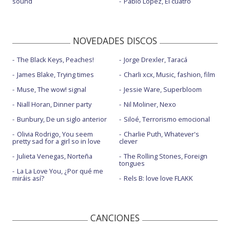
sound
Pablo López, El cuatro
NOVEDADES DISCOS
The Black Keys, Peaches!
Jorge Drexler, Taracá
James Blake, Trying times
Charli xcx, Music, fashion, film
Muse, The wow! signal
Jessie Ware, Superbloom
Niall Horan, Dinner party
Nil Moliner, Nexo
Bunbury, De un siglo anterior
Siloé, Terrorismo emocional
Olivia Rodrigo, You seem
Charlie Puth, Whatever's
pretty sad for a girl so in love
clever
Julieta Venegas, Norteña
The Rolling Stones, Foreign
tongues
La La Love You, ¿Por qué me
miráis así?
Rels B: love love FLAKK
CANCIONES