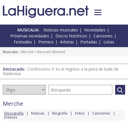
MUSICALIA:
Noticias musicales
Novedades
Próximas novedades
Discos históricos
Canciones
Festivales
Premios
Artistas
Portadas
Listas
Musicalia
>
Merche
> Necesito libertad
Destacado:
'Confessions II' es el regreso a la pista de baile de
Madonna
Merche
Discografía
Noticias
Biografía
Fotos
Canciones
Enlaces