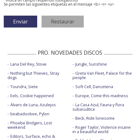
*Indica un campo requerido (obligatorio)
Se permiten las siguientes etiquetas en el mensaje <b> <i> <u>
PRO. NOVEDADES DISCOS
Lana Del Rey, Stove
Jungle, Sunshine
Nothing but Thieves, Stray
Greta Van Fleet, Palace for the
dogs
people
Toundra, Siete
Soft Cell, Danceteria
Eels, Cookie happened
Europe, Come this madness
Álvaro de Luna, Azulejos
La Casa Azul, Fauna y flora
subacuática
beabadoobee, Pylon
Beck, Ride lonesome
Phoebe Bridgers, Lost
weekend
Roger Taylor, Violence insane
in a beautiful world
Editors, Surface, echo &