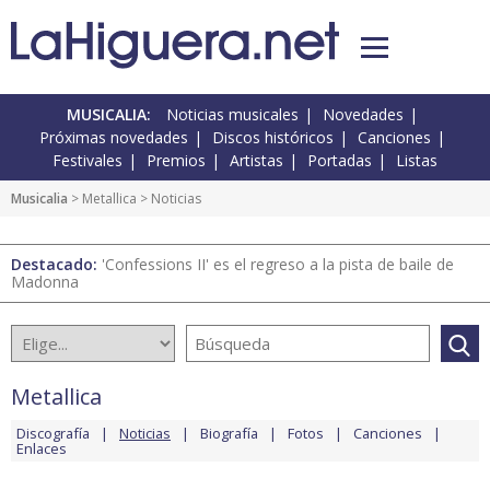
MUSICALIA:
Noticias musicales
Novedades
Próximas novedades
Discos históricos
Canciones
Festivales
Premios
Artistas
Portadas
Listas
Musicalia
>
Metallica
> Noticias
Destacado:
'Confessions II' es el regreso a la pista de baile de
Madonna
Metallica
Discografía
Noticias
Biografía
Fotos
Canciones
Enlaces