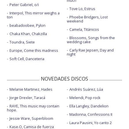
much
Peter Gabriel, o/i
Tove Lo, Estrus
Interpol, This mirror weighs a
ton
Phoebe Bridgers, Lost
weekend
beabadoobee, Pylon
Camela, Titánicos
Chaka Khan, Chakzilla
Blossoms, Songs from the
wedding cake
Toundra, Siete
Carly Rae Jepsen, Day and
Europe, Come this madness
night
Soft Cell, Danceteria
NOVEDADES DISCOS
Melanie Martinez, Hades
Andrés Suárez, Lúa
Jorge Drexler, Taracá
Melendi, Pop rock
RAYE, This music may contain
Ella Langley, Dandelion
hope.
Madonna, Confessions II
Jessie Ware, Superbloom
Laura Pausini, Yo canto 2
Kase.O, Camisa de fuerza