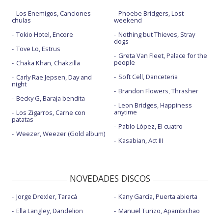
Los Enemigos, Canciones
Phoebe Bridgers, Lost
chulas
weekend
Tokio Hotel, Encore
Nothing but Thieves, Stray
dogs
Tove Lo, Estrus
Greta Van Fleet, Palace for the
people
Chaka Khan, Chakzilla
Soft Cell, Danceteria
Carly Rae Jepsen, Day and
night
Brandon Flowers, Thrasher
Becky G, Baraja bendita
Leon Bridges, Happiness
anytime
Los Zigarros, Carne con
patatas
Pablo López, El cuatro
Weezer, Weezer (Gold album)
Kasabian, Act III
NOVEDADES DISCOS
Jorge Drexler, Taracá
Kany García, Puerta abierta
Ella Langley, Dandelion
Manuel Turizo, Apambichao