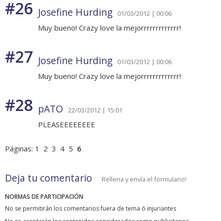
#26
Josefine Hurding
01/03/2012 | 00:06
Muy bueno! Crazy love la mejorrrrrrrrrrrrr!
#27
Josefine Hurding
01/03/2012 | 00:06
Muy bueno! Crazy love la mejorrrrrrrrrrrrr!
#28
pATO
22/03/2012 | 15:01
PLEASEEEEEEEE
Páginas:
1
2
3
4
5
6
Deja tu comentario
Rellena y envía el formulario!
NORMAS DE PARTICIPACIÓN
No se permitirán los comentarios fuera de tema ó injuriantes