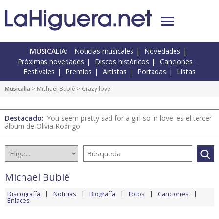
MUSICALIA:
Noticias musicales
Novedades
Próximas novedades
Discos históricos
Canciones
Festivales
Premios
Artistas
Portadas
Listas
Musicalia
>
Michael Bublé
> Crazy love
Destacado:
'You seem pretty sad for a girl so in love' es el tercer
álbum de Olivia Rodrigo
Michael Bublé
Discografía
Noticias
Biografía
Fotos
Canciones
Enlaces