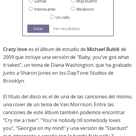
Genial
Muy bueno
Interesante
Mediocre
Un rollo
Votar
Ver resultados
Crazy love
es el álbum de estudio de
Michael Bublé
de
2009 que incluye una versión de "Baby, you've got what
it takes", un tema de Diana Washington, que ha grabado
junto a Sharon Jones en los DapTone Studios de
Brooklyn.
El título del disco es el de una de las canciones del mismo,
una cover de un tema de Van Morrison. Entre las
canciones de este álbum también podemos encontrar
"Cry me a river", "You're nobody till somebody loves
you", "Georgia on my mind" y una versión de "Stardust"
que interpreta a capella con la banda Naturally 7.