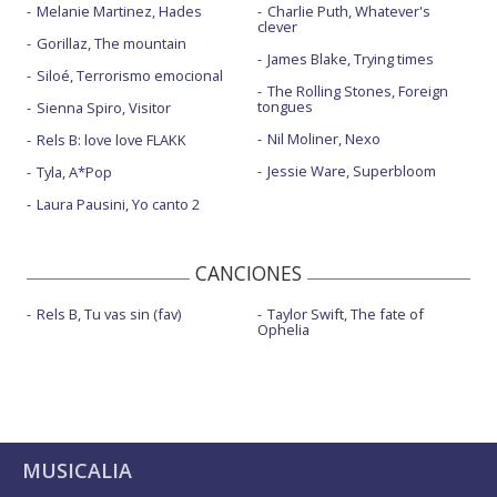
Melanie Martinez, Hades
Charlie Puth, Whatever's
clever
Gorillaz, The mountain
James Blake, Trying times
Siloé, Terrorismo emocional
The Rolling Stones, Foreign
tongues
Sienna Spiro, Visitor
Nil Moliner, Nexo
Rels B: love love FLAKK
Jessie Ware, Superbloom
Tyla, A*Pop
Laura Pausini, Yo canto 2
CANCIONES
Rels B, Tu vas sin (fav)
Taylor Swift, The fate of
Ophelia
MUSICALIA