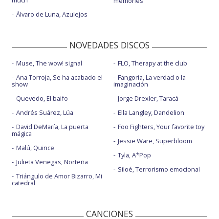
memories
Álvaro de Luna, Azulejos
NOVEDADES DISCOS
Muse, The wow! signal
FLO, Therapy at the club
Ana Torroja, Se ha acabado el
Fangoria, La verdad o la
show
imaginación
Quevedo, El baifo
Jorge Drexler, Taracá
Andrés Suárez, Lúa
Ella Langley, Dandelion
David DeMaría, La puerta
Foo Fighters, Your favorite toy
mágica
Jessie Ware, Superbloom
Malú, Quince
Tyla, A*Pop
Julieta Venegas, Norteña
Siloé, Terrorismo emocional
Triángulo de Amor Bizarro, Mi
catedral
CANCIONES