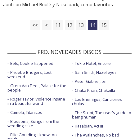
abril con Michael Bublé y Nickelback, como favoritos
<<
<
11
12
13
14
15
PRO. NOVEDADES DISCOS
Eels, Cookie happened
Tokio Hotel, Encore
Phoebe Bridgers, Lost
Sam Smith, Hazel eyes
weekend
Peter Gabriel, o/i
Greta Van Fleet, Palace for the
people
Chaka Khan, Chakzilla
Roger Taylor, Violence insane
Los Enemigos, Canciones
in a beautiful world
chulas
Camela, Titánicos
The Script, The user's guide to
being human
Blossoms, Songs from the
wedding cake
Kasabian, Act III
Ellie Goulding, I know too
The Avalanches, No bad
much