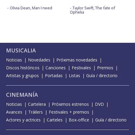
Olivia Dean, Man I need
Taylor Swift, The fate of
Ophelia
MUSICALIA
Noticias
Novedades
Próximas novedades
Discos históricos
Canciones
Festivales
Premios
Artistas y grupos
Portadas
Listas
Guía / directorio
CINEMANÍA
Noticias
Cartelera
Próximos estrenos
DVD
Avances
Tráilers
Festivales + premios
Actores y actrices
Carteles
Box-office
Guía / directorio