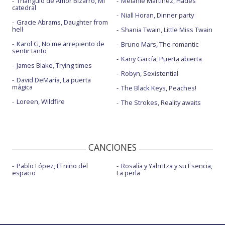
Triángulo de Amor Bizarro, Mi
Melanie Martinez, Hades
catedral
Niall Horan, Dinner party
Gracie Abrams, Daughter from
hell
Shania Twain, Little Miss Twain
Karol G, No me arrepiento de
Bruno Mars, The romantic
sentir tanto
Kany García, Puerta abierta
James Blake, Trying times
Robyn, Sexistential
David DeMaría, La puerta
mágica
The Black Keys, Peaches!
Loreen, Wildfire
The Strokes, Reality awaits
CANCIONES
Pablo López, El niño del
Rosalía y Yahritza y su Esencia,
espacio
La perla