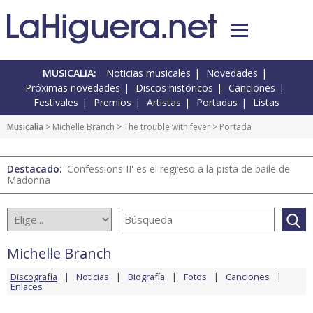
MUSICALIA:
Noticias musicales
Novedades
Próximas novedades
Discos históricos
Canciones
Festivales
Premios
Artistas
Portadas
Listas
Musicalia
>
Michelle Branch
>
The trouble with fever
> Portada
Destacado:
'Confessions II' es el regreso a la pista de baile de
Madonna
Michelle Branch
Discografía
Noticias
Biografía
Fotos
Canciones
Enlaces