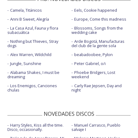
Camela, Titánicos
Eels, Cookie happened
Anni B Sweet, Alegría
Europe, Come this madness
La Casa Azul, Fauna y flora
Blossoms, Songs from the
subacuática
wedding cake
Nothing but Thieves, Stray
Arde Bogotá, Manufacturas
dogs
del club de la gente sola
Alex Warren, Wildchild
beabadoobee, Pylon
Jungle, Sunshine
Peter Gabriel, o/i
Alabama Shakes, I must be
Phoebe Bridgers, Lost
dreaming
weekend
Los Enemigos, Canciones
Carly Rae Jepsen, Day and
chulas
night
NOVEDADES DISCOS
Harry Styles, Kiss all the time.
Manuel Carrasco, Pueblo
Disco, occasionally.
salvaje I