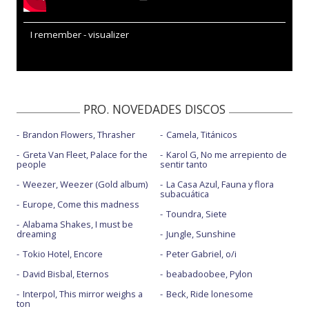
I remember - visualizer
PRO. NOVEDADES DISCOS
Brandon Flowers, Thrasher
Camela, Titánicos
Greta Van Fleet, Palace for the
Karol G, No me arrepiento de
people
sentir tanto
Weezer, Weezer (Gold album)
La Casa Azul, Fauna y flora
subacuática
Europe, Come this madness
Toundra, Siete
Alabama Shakes, I must be
dreaming
Jungle, Sunshine
Tokio Hotel, Encore
Peter Gabriel, o/i
David Bisbal, Eternos
beabadoobee, Pylon
Interpol, This mirror weighs a
Beck, Ride lonesome
ton