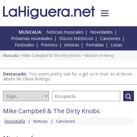
MUSICALIA:
Noticias musicales
Novedades
Próximas novedades
Discos históricos
Canciones
Festivales
Premios
Artistas
Portadas
Listas
Musicalia
>
Mike Campbell & The Dirty Knobs
> Mission of mercy
Destacado:
'You seem pretty sad for a girl so in love' es el tercer
álbum de Olivia Rodrigo
Mike Campbell & The Dirty Knobs
Discografía
Noticias
Canciones