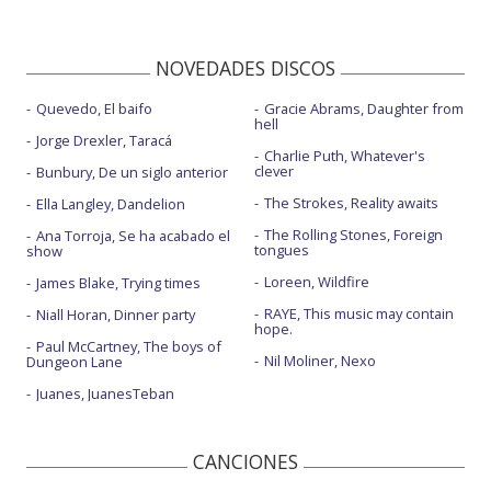
NOVEDADES DISCOS
Quevedo, El baifo
Gracie Abrams, Daughter from
hell
Jorge Drexler, Taracá
Charlie Puth, Whatever's
clever
Bunbury, De un siglo anterior
The Strokes, Reality awaits
Ella Langley, Dandelion
The Rolling Stones, Foreign
Ana Torroja, Se ha acabado el
tongues
show
Loreen, Wildfire
James Blake, Trying times
RAYE, This music may contain
Niall Horan, Dinner party
hope.
Paul McCartney, The boys of
Nil Moliner, Nexo
Dungeon Lane
Juanes, JuanesTeban
CANCIONES